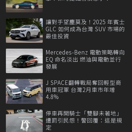
讓對手望塵莫及！2025 年賓士
GLC 如何成為台灣 SUV 市場的
最佳投資
Mercedes-Benz 電動策略轉向
EQ 命名淡出 燃油與電動並行
發展
J SPACE翻轉戰局奪回輕型商
用車冠軍 台灣2月車市年增
4.8%
停車再開騎士「雙腳未著地」
遭罰引民怨！警回覆：這是規
定