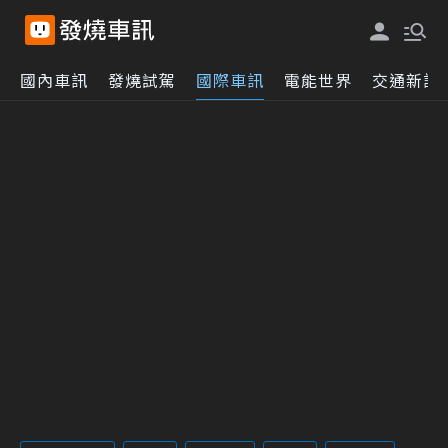
國內車訊
發燒試駕
國際車訊
電能世界
交通新訊