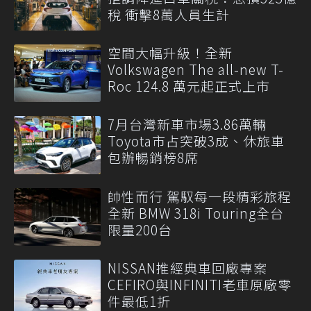
稅 衝擊8萬人員生計
空間大幅升級！全新
Volkswagen The all-new T-
Roc 124.8 萬元起正式上市
7月台灣新車市場3.86萬輛
Toyota市占突破3成、休旅車
包辦暢銷榜8席
帥性而行 駕馭每一段精彩旅程
全新 BMW 318i Touring全台
限量200台
NISSAN推經典車回廠專案
CEFIRO與INFINITI老車原廠零
件最低1折