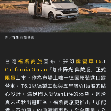
圖／福斯商旅提供
台灣
福斯商旅
宣布，夢幻
露營車
T6
.1
California
Ocean
「加州陽光 典藏版」正式
限量
上市。作為市場上唯一德國原裝進口露
營車，T6.1以德製工藝與五星級Villa般的貼
心設計，滿足國人對VanLife的渴望。適逢
夏末初秋出遊旺季，福斯商旅更推出「加配
備、不加價」的典藏版車型，全台限量，為