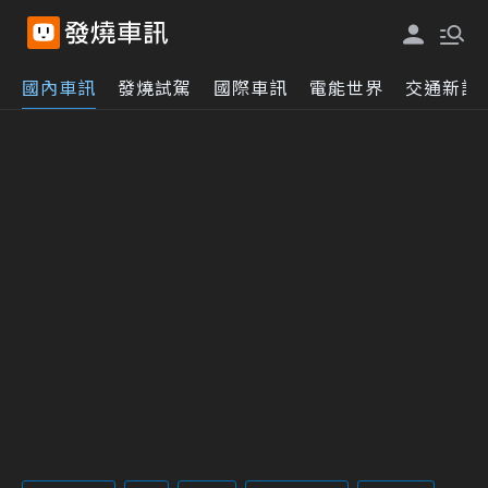
國內車訊
發燒試駕
國際車訊
電能世界
交通新訊