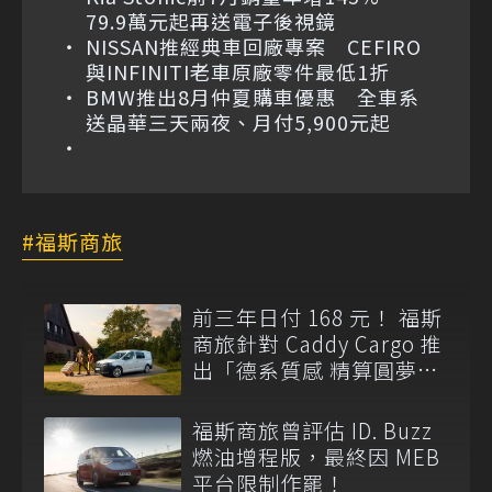
79.9萬元起再送電子後視鏡
NISSAN推經典車回廠專案 CEFIRO
與INFINITI老車原廠零件最低1折
BMW推出8月仲夏購車優惠 全車系
送晶華三天兩夜、月付5,900元起
福斯商旅
前三年日付 168 元！ 福斯
商旅針對 Caddy Cargo 推
出「德系質感 精算圓夢」
與「打天下」專案
福斯商旅曾評估 ID. Buzz
燃油增程版，最終因 MEB
平台限制作罷！