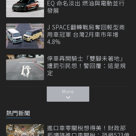
EQ 命名淡出 燃油與電動並行
發展
J SPACE翻轉戰局奪回輕型商
用車冠軍 台灣2月車市年增
4.8%
停車再開騎士「雙腳未著地」
遭罰引民怨！警回覆：這是規
定
More
熱門新聞
進口車零關稅想得美！財政部
拒調降進口車關稅：恐損523億