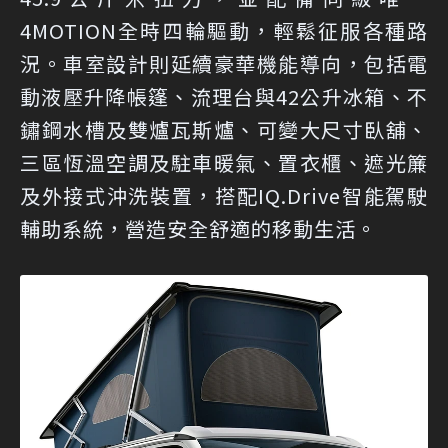
4MOTION全時四輪驅動，輕鬆征服各種路
況。車室設計則延續豪華機能導向，包括電
動液壓升降帳篷、流理台與42公升冰箱、不
鏽鋼水槽及雙爐瓦斯爐、可變大尺寸臥舖、
三區恆溫空調及駐車暖氣、置衣櫃、遮光簾
及外接式沖洗裝置，搭配IQ.Drive智能駕駛
輔助系統，營造安全舒適的移動生活。