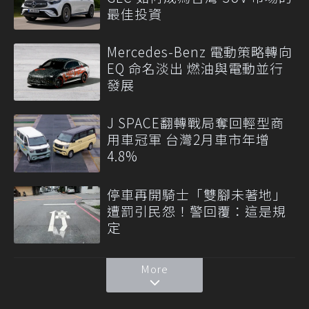
最佳投資
Mercedes-Benz 電動策略轉向
EQ 命名淡出 燃油與電動並行
發展
J SPACE翻轉戰局奪回輕型商
用車冠軍 台灣2月車市年增
4.8%
停車再開騎士「雙腳未著地」
遭罰引民怨！警回覆：這是規
定
More