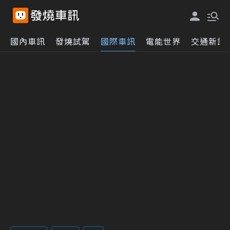
國內車訊
發燒試駕
國際車訊
電能世界
交通新訊