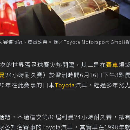
賽獲得冠、亞軍殊榮。 圖／Toyota Motorsport GmbH
一次的世界盃足球賽火熱開踢，其二是在
賽車
領
曼
24小時耐久賽）於歐洲時間6月16日下午3點
20年在此賽事的日本
Toyota
汽車，經過多年努
話題，不過這次第86屆利曼24小時耐久賽，卻
知名賽事的Toyota汽車，其實早在1998年