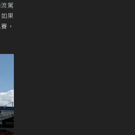
輪流駕
。如果
比賽，