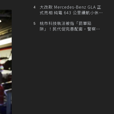
大改款 Mercedes-Benz GLA 正
式亮相 純電 643 公里續航小休
旅！
桃市科技執法被指「罰單陷
阱」！民代促完善配套，警察局
提數據回應