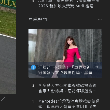
Audi 車主搶先報名 台灣奧迪推出
2026 新加坡大獎賽 Audi 極速之
旅
車訊熱門
沉默7年不忍了！「車界女神」李
冠儀發長文控職場性騷、黑幕
李多慧大方公開車牌號碼揭背後
含意！粉絲讚：忘記停哪還能幫
忙找車
圖／
Mercedes坦承取消實體按鍵做過
頭 但車內大螢幕不會因此消失