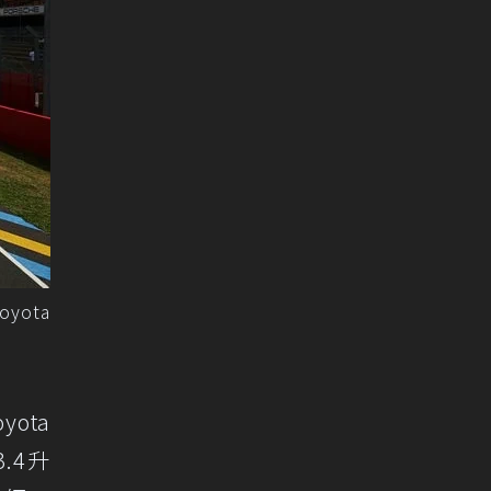
ota
ota
3.4升