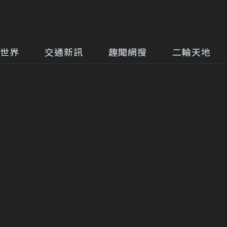
世界
交通新訊
趣聞網搜
二輪天地