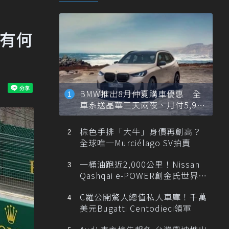
車有何
BMW推出8月仲夏購車優惠 全
車系送晶華三天兩夜、月付5,900
元起
棕色手排「大牛」身價再創高？
全球唯一Murciélago SV拍賣
一桶油跑近2,000公里！Nissan
Qashqai e-POWER創金氏世界紀
錄
C羅公開驚人總值私人車庫！千萬
美元Bugatti Centodieci領軍