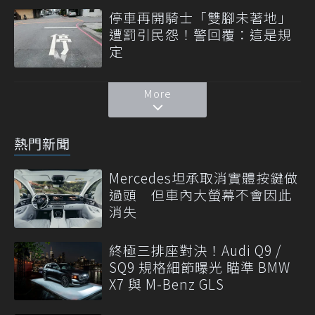
停車再開騎士「雙腳未著地」
遭罰引民怨！警回覆：這是規
定
More
熱門新聞
Mercedes坦承取消實體按鍵做
過頭 但車內大螢幕不會因此
消失
終極三排座對決！Audi Q9 /
SQ9 規格細節曝光 瞄準 BMW
X7 與 M-Benz GLS