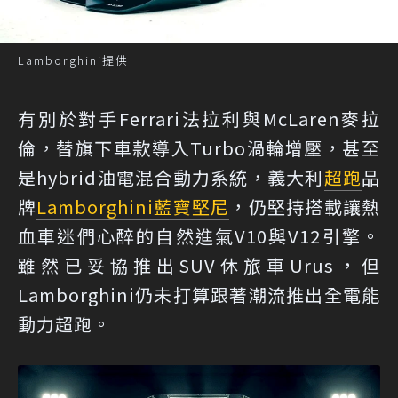
Lamborghini提供
有別於對手Ferrari法拉利與McLaren麥拉
倫，替旗下車款導入Turbo渦輪增壓，甚至
是hybrid油電混合動力系統，義大利
超跑
品
牌
Lamborghini
藍寶堅尼
，仍堅持搭載讓熱
血車迷們心醉的自然進氣V10與V12引擎。
雖然已妥協推出SUV休旅車Urus，但
Lamborghini仍未打算跟著潮流推出全電能
動力超跑。