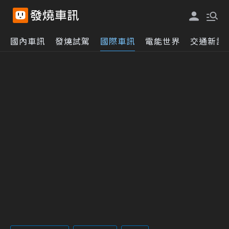
國內車訊
發燒試駕
國際車訊
電能世界
交通新訊