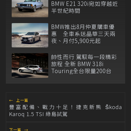
BMW E21 320i宛如穿越近
半世紀時間
BMW推出8月仲夏購車優
惠 全車系送晶華三天兩
夜、月付5,900元起
帥性而行 駕馭每一段精彩
旅程 全新 BMW 318i
Touring全台限量200台
←
上一篇
豐富配備、戰力十足！捷克新熊 Škoda
Karoq 1.5 TSI 綠島試駕
下一篇
→