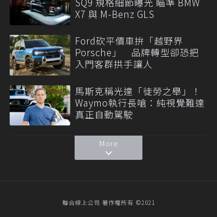
SQ9 規格細節曝光 瞄準 BMW
X7 與 M-Benz GLS
Ford砍平價車拚「越野界
Porsche」 品牌轉型卻恐把
入門客群拱手讓人
馬斯克稱光達「徒勞之舉」！
Waymo執行長嗆：純視覺難達
真正自動駕駛
More
聯合線上公司 著作權所有 ©2021