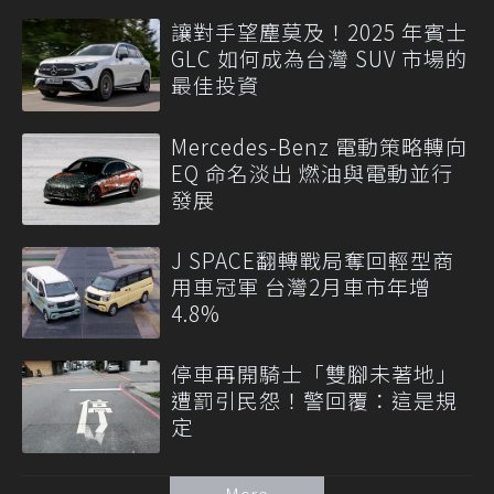
讓對手望塵莫及！2025 年賓士
GLC 如何成為台灣 SUV 市場的
最佳投資
Mercedes-Benz 電動策略轉向
EQ 命名淡出 燃油與電動並行
發展
J SPACE翻轉戰局奪回輕型商
用車冠軍 台灣2月車市年增
4.8%
停車再開騎士「雙腳未著地」
遭罰引民怨！警回覆：這是規
定
More