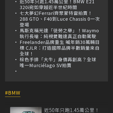
近50年只跑1.45萬公里！BMW E21
320i宛如穿越近半世紀時間
七大夢幻Ferrari齊聚蒙特雷拍賣！
288 GTO、F40到Luce Chassis 0一次
登場
馬斯克稱光達「徒勞之舉」！Waymo
執行長嗆：純視覺難達真正自動駕駛
Freelander品牌重生 喊年銷30萬輛目
標 CJLR：打造國際品牌半數銷量來自
全球！
棕色手排「大牛」身價再創高？全球
唯一Murciélago SV拍賣
BMW
近50年只跑1.45萬公里！