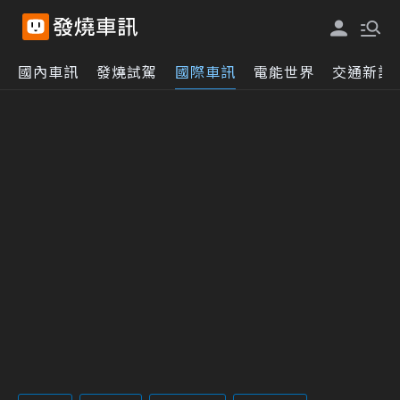
國內車訊
發燒試駕
國際車訊
電能世界
交通新訊