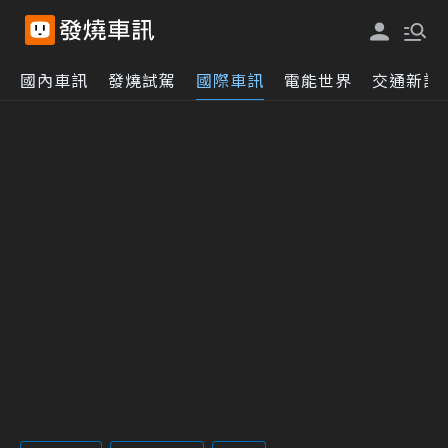
國內車訊
發燒試駕
國際車訊
電能世界
交通新訊