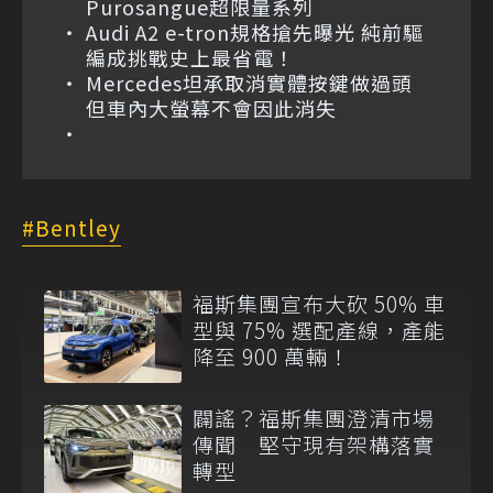
Purosangue超限量系列
Audi A2 e-tron規格搶先曝光 純前驅
編成挑戰史上最省電！
Mercedes坦承取消實體按鍵做過頭
但車內大螢幕不會因此消失
Bentley
福斯集團宣布大砍 50% 車
型與 75% 選配產線，產能
降至 900 萬輛！
闢謠？福斯集團澄清市場
傳聞 堅守現有架構落實
轉型