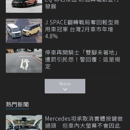
發展
J SPACE翻轉戰局奪回輕型商
用車冠軍 台灣2月車市年增
4.8%
停車再開騎士「雙腳未著地」
遭罰引民怨！警回覆：這是規
定
More
熱門新聞
Mercedes坦承取消實體按鍵做
過頭 但車內大螢幕不會因此