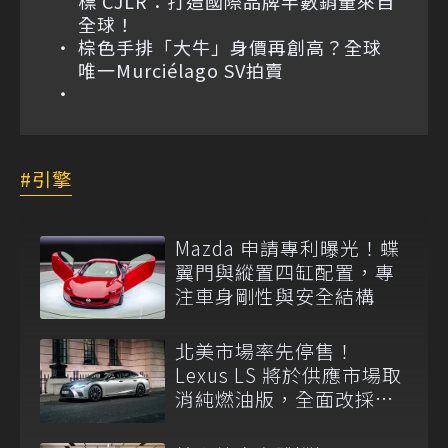
標 CJLR：打造國際品牌半數銷量來自
全球！
棕色手排「大牛」身價再創高？全球
唯一Murciélago SV拍賣
引擎
Mazda 申請專利曝光！蝶
翼門與縱置四缸配置，專
注車身剛性與安全結構
北美市場率先停售！
Lexus LS 將於供應市場取
消純燃油版，全面改採單
一油電動力