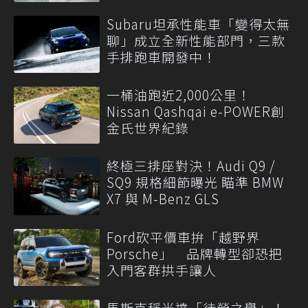
Subaru坦承性能車「變得太無
聊」成立全新性能部門，三款
手排跑車開發中！
一桶油跑近2,000公里！
Nissan Qashqai e-POWER創
金氏世界紀錄
終極三排座對決！Audi Q9 /
SQ9 規格細節曝光 瞄準 BMW
X7 與 M-Benz GLS
Ford砍平價車拚「越野界
Porsche」 品牌轉型卻恐把
入門客群拱手讓人
馬斯克稱光達「徒勞之舉」！