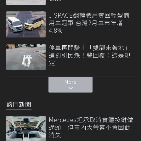
J SPACE翻轉戰局奪回輕型商
用車冠軍 台灣2月車市年增
4.8%
停車再開騎士「雙腳未著地」
遭罰引民怨！警回覆：這是規
定
More
熱門新聞
Mercedes坦承取消實體按鍵做
過頭 但車內大螢幕不會因此
消失