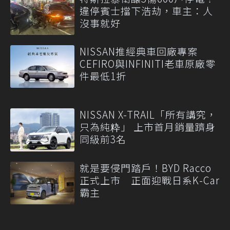
違停賓士擋下浩劫，車主：人
沒事就好
NISSAN推經典車回廠專案
CEFIRO與INFINITI老車原廠零
件最低1折
NISSAN X-TRAIL「所有講究，
只為純粋」 上市首月銷量躋身
同級前3名
就是要侵門踏戶！BYD Racco
正式上市 正面迎戰日系K-Car
霸主