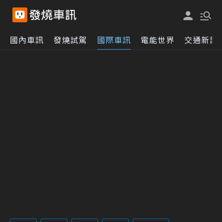
國內車訊
發燒試駕
國際車訊
電能世界
交通新訊