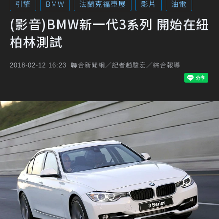
引擎
BMW
法蘭克福車展
影片
油電
(影音)BMW新一代3系列 開始在紐
柏林測試
聯合新聞網／記者趙駿宏／綜合報導
2018-02-12 16:23