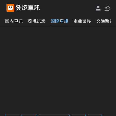
國內車訊
發燒試駕
國際車訊
電能世界
交通新訊