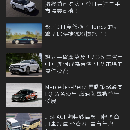
遭經銷商淘汰，並且專注二手
市場尋商機！
影／911竟然換了Honda的引
擎？保時捷鐵粉憤怒了！
讓對手望塵莫及！2025 年賓士
GLC 如何成為台灣 SUV 市場的
最佳投資
Mercedes-Benz 電動策略轉向
EQ 命名淡出 燃油與電動並行
發展
J SPACE翻轉戰局奪回輕型商
用車冠軍 台灣2月車市年增