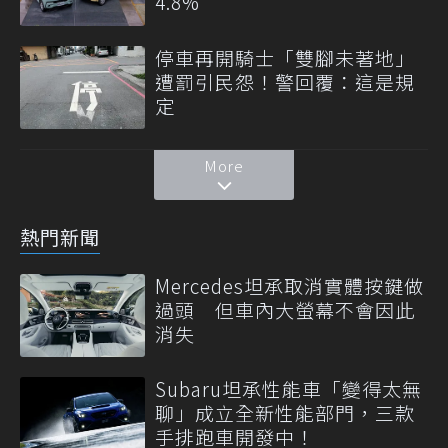
4.8%
停車再開騎士「雙腳未著地」
遭罰引民怨！警回覆：這是規
定
More
熱門新聞
Mercedes坦承取消實體按鍵做
過頭 但車內大螢幕不會因此
消失
Subaru坦承性能車「變得太無
聊」成立全新性能部門，三款
手排跑車開發中！