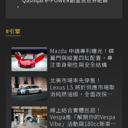
Qashqai e-POWER創金氏世界紀錄
引擎
Mazda 申請專利曝光！蝶
翼門與縱置四缸配置，專
注車身剛性與安全結構
北美市場率先停售！
Lexus LS 將於供應市場取
消純燃油版，全面改採單
一油電動力
線上結合實體巡迴！
Vespa推「解鎖你的Vespa
Vibe」活動與180cc新車全