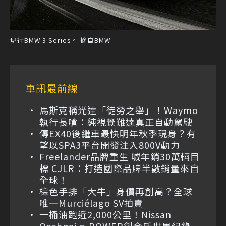
現行BMW 3 Series。 摘自BMW
車訊最前線
馬斯克稱光達「徒勞之舉」！Waymo
執行長嗆：純視覺難達真正自動駕駛
傳EX40後繼車最快明年秋季現身？有
望以SPA3平台開發注入800V動力
Freelander品牌重生 喊年銷30萬輛目
標 CJLR：打造國際品牌半數銷量來自
全球！
棕色手排「大牛」身價再創高？全球
唯一Murciélago SV拍賣
一桶油跑近2,000公里！Nissan