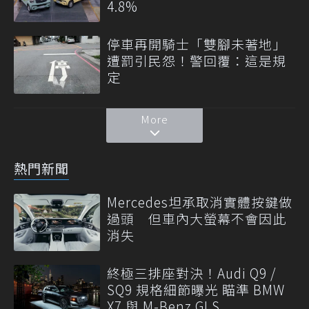
4.8%
停車再開騎士「雙腳未著地」
遭罰引民怨！警回覆：這是規
定
More
熱門新聞
Mercedes坦承取消實體按鍵做
過頭 但車內大螢幕不會因此
消失
終極三排座對決！Audi Q9 /
SQ9 規格細節曝光 瞄準 BMW
X7 與 M-Benz GLS