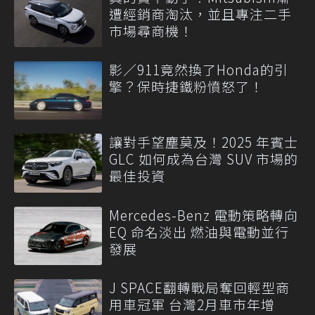
遭經銷商淘汰，並且專注二手
市場尋商機！
影／911竟然換了Honda的引
擎？保時捷鐵粉憤怒了！
讓對手望塵莫及！2025 年賓士
GLC 如何成為台灣 SUV 市場的
最佳投資
Mercedes-Benz 電動策略轉向
EQ 命名淡出 燃油與電動並行
發展
J SPACE翻轉戰局奪回輕型商
用車冠軍 台灣2月車市年增