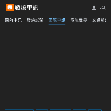
國內車訊
發燒試駕
國際車訊
電能世界
交通新訊