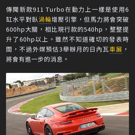
傳聞新款911 Turbo在動力上一樣是使用6
缸水平對臥
渦輪
增壓引擎，但馬力將會突破
600hp大關，相比現行款的540hp，整整提
升了60hp以上。雖然不知道確切的發表時
間，不過外媒預估3舉辦月的日內瓦
車展
，
將會有進一步的消息。