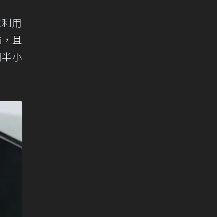
並利用
輸，且
個半小