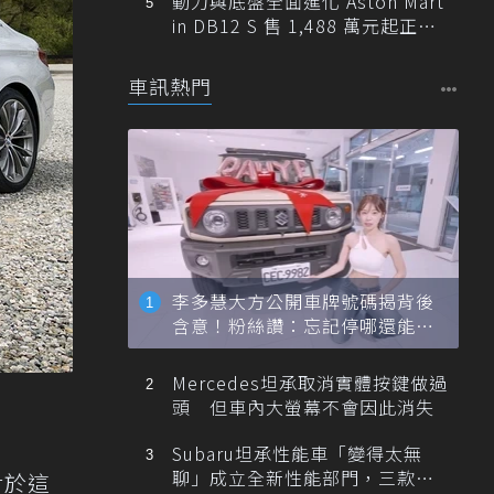
動力與底盤全面進化 Aston Mart
in DB12 S 售 1,488 萬元起正式
登台
車訊熱門
李多慧大方公開車牌號碼揭背後
含意！粉絲讚：忘記停哪還能幫
忙找車
Mercedes坦承取消實體按鍵做過
頭 但車內大螢幕不會因此消失
Subaru坦承性能車「變得太無
聊」成立全新性能部門，三款手
對於這