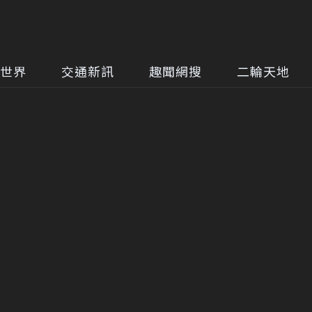
世界
交通新訊
趣聞網搜
二輪天地