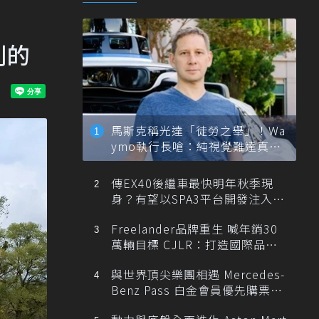
劃的
馬斯克稱光達「徒勞之舉」！Wa
ymo執行長嗆：純視覺難達真正
自動駕駛
傳EX40後繼車最快明年秋季現
身？有望以SPA3平台開發注入80
0V動力
Freelander品牌重生 喊年銷30
萬輛目標 CJLR：打造國際品牌
半數銷量來自全球！
與世界頂尖樂團相遇 Mercedes-
Benz Pass 白金會員優先購票維
也納愛樂