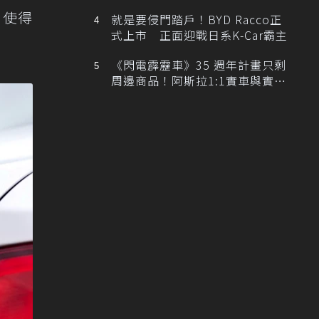
排跑車開發中！
，使得
就是要侵門踏戶！BYD Racco正
式上市 正面迎戰日系K-Car霸主
《閃電霹靂車》35 週年計畫只剩
周邊商品！阿斯拉1:1實車與實體
展覽雙雙喊卡