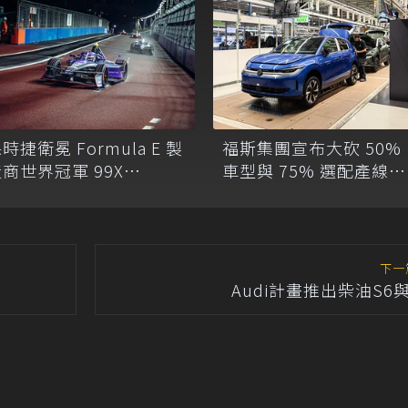
時捷衛冕 Formula E 製
福斯集團宣布大砍 50%
商世界冠軍 99X
車型與 75% 選配產線，
lectric 提前鎖定 GEN3
產能降至 900 萬輛！
最成功賽車
下一
Audi計畫推出柴油S6與