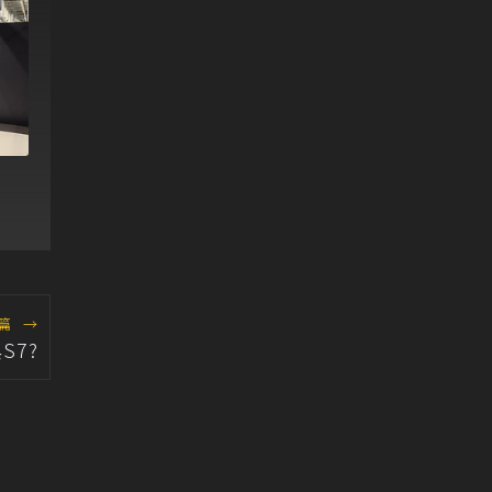
篇
→
S7?