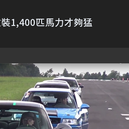
速 改裝1,400匹馬力才夠猛