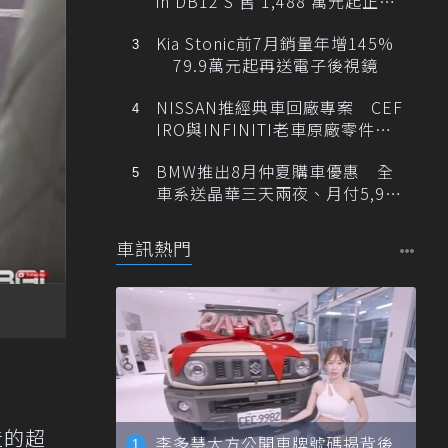
in DB12 S 售 1,488 萬元起正式
登台
Kia Stonic前7月銷量年增145%
79.9萬元起再送電子後視鏡
NISSAN推經典車回廠專案 CEF
IRO與INFINITI老車原廠零件最
低1折
BMW推出8月仲夏購車優惠 全
車系送晶華三天兩夜、月付5,900
元起
車訊熱門
造的超
李多慧大方公開車牌號碼揭背後