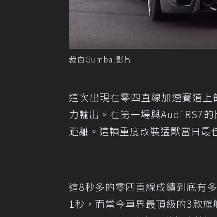
裁自Gumbal影片
這次出現在零四直線加速賽道上的9ff
力輸出。在第一場與Audi RS7的比賽
距離。這輛重度改裝猛獸當日最佳
這8秒多的零四直線成績到底有多威呢？它
1秒，而當今車界最頂級的3款旗艦超跑Mc