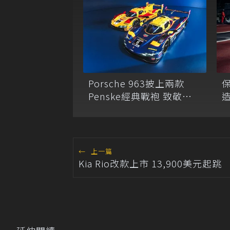
Porsche 963披上兩款
保
Penske經典戰袍 致敬
造
917/30與RS Spyder冠軍
E
傳奇
←
上一篇
Kia Rio改款上市 13,900美元起跳