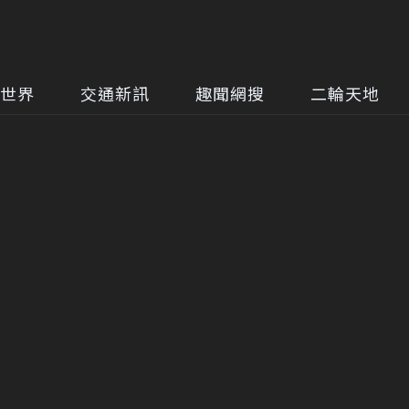
世界
交通新訊
趣聞網搜
二輪天地