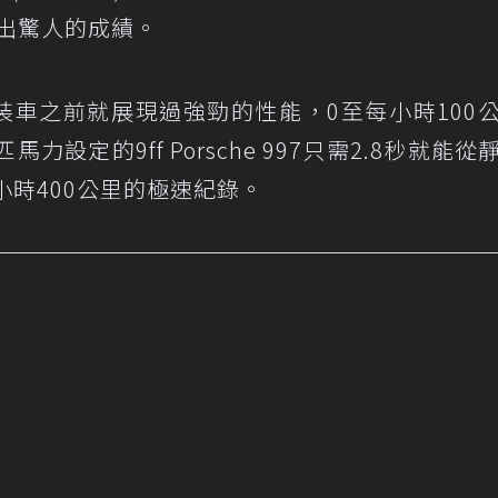
跑出驚人的成績。
997改裝車之前就展現過強勁的性能，0至每小時100
力設定的9ff Porsche 997只需2.8秒就能從
小時400公里的極速紀錄。