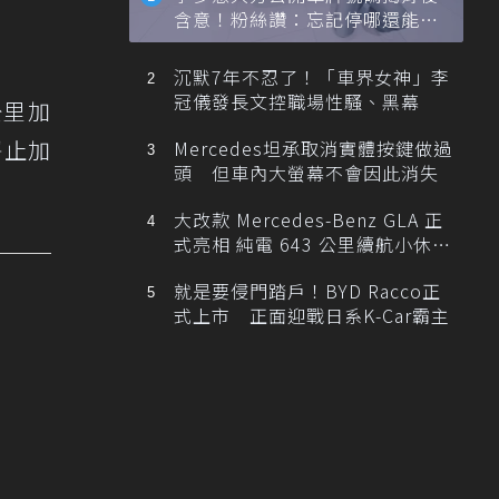
含意！粉絲讚：忘記停哪還能幫
忙找車
沉默7年不忍了！「車界女神」李
冠儀發長文控職場性騷、黑幕
公里加
靜止加
Mercedes坦承取消實體按鍵做過
頭 但車內大螢幕不會因此消失
大改款 Mercedes-Benz GLA 正
式亮相 純電 643 公里續航小休
旅！
就是要侵門踏戶！BYD Racco正
式上市 正面迎戰日系K-Car霸主