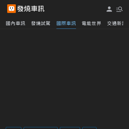
國內車訊
發燒試駕
國際車訊
電能世界
交通新訊