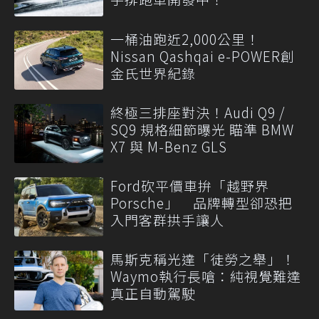
一桶油跑近2,000公里！
Nissan Qashqai e-POWER創
金氏世界紀錄
終極三排座對決！Audi Q9 /
SQ9 規格細節曝光 瞄準 BMW
X7 與 M-Benz GLS
Ford砍平價車拚「越野界
Porsche」 品牌轉型卻恐把
入門客群拱手讓人
馬斯克稱光達「徒勞之舉」！
Waymo執行長嗆：純視覺難達
真正自動駕駛