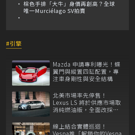
棕色手排「大牛」身價再創高？全球
唯一Murciélago SV拍賣
引擎
Mazda 申請專利曝光！蝶
翼門與縱置四缸配置，專
注車身剛性與安全結構
北美市場率先停售！
Lexus LS 將於供應市場取
消純燃油版，全面改採單
一油電動力
線上結合實體巡迴！
Vespa推「解鎖你的Vespa