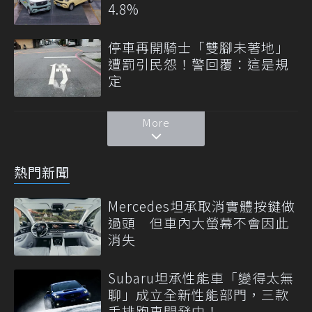
4.8%
停車再開騎士「雙腳未著地」
遭罰引民怨！警回覆：這是規
定
More
熱門新聞
Mercedes坦承取消實體按鍵做
過頭 但車內大螢幕不會因此
消失
Subaru坦承性能車「變得太無
聊」成立全新性能部門，三款
手排跑車開發中！