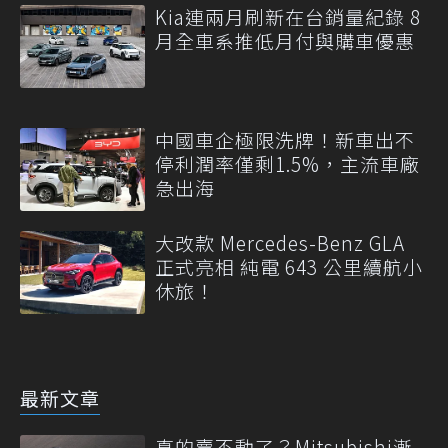
Kia連兩月刷新在台銷量紀錄 8
月全車系推低月付與購車優惠
中國車企極限洗牌！新車出不
停利潤率僅剩1.5%，主流車廠
急出海
大改款 Mercedes-Benz GLA
正式亮相 純電 643 公里續航小
休旅！
最新文章
真的賣不動了？Mitsubishi漸