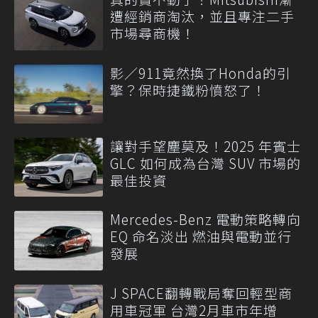
遭經銷商淘汰，並且專注二手
市場尋商機！
影／911竟然換了Honda的引
擎？保時捷鐵粉憤怒了！
讓對手望塵莫及！2025 年賓士
GLC 如何成為台灣 SUV 市場的
最佳投資
Mercedes-Benz 電動策略轉向
EQ 命名淡出 燃油與電動並行
發展
J SPACE翻轉戰局奪回輕型商
用車冠軍 台灣2月車市年增