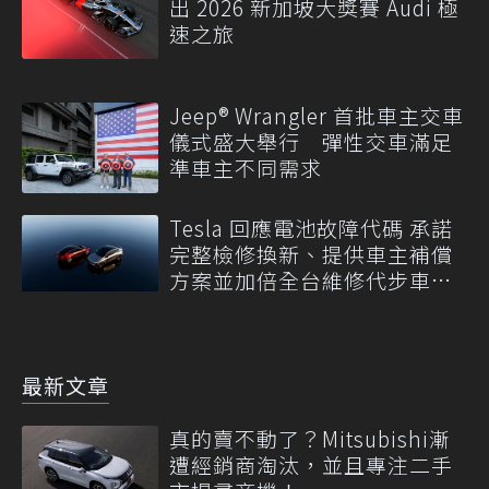
出 2026 新加坡大獎賽 Audi 極
速之旅
Jeep® Wrangler 首批車主交車
儀式盛大舉行 彈性交車滿足
準車主不同需求
Tesla 回應電池故障代碼 承諾
完整檢修換新、提供車主補償
方案並加倍全台維修代步車數
量
最新文章
真的賣不動了？Mitsubishi漸
遭經銷商淘汰，並且專注二手