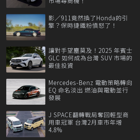
市場尋商機！
影／911竟然換了Honda的引
擎？保時捷鐵粉憤怒了！
讓對手望塵莫及！2025 年賓士
GLC 如何成為台灣 SUV 市場的
最佳投資
Mercedes-Benz 電動策略轉向
EQ 命名淡出 燃油與電動並行
發展
J SPACE翻轉戰局奪回輕型商
用車冠軍 台灣2月車市年增
4.8%