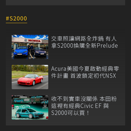
S2000
交車照讓網路全炸鍋 有人
拿S2000換購全新Prelude
Acura美國今夏啟動經典零
件計畫 首波鎖定初代NSX
收不到實車沒關係 本田粉
這裡有經典Civic EF 與
S2000可以買！