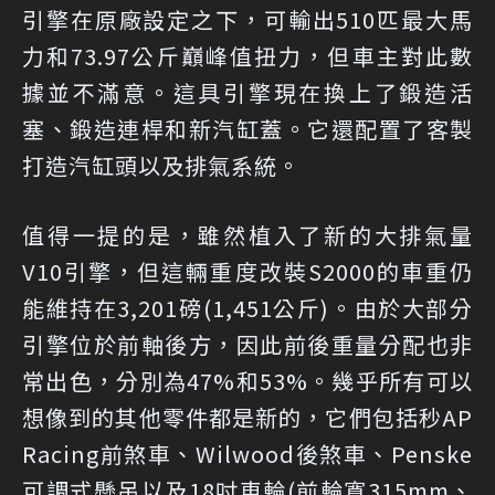
引擎在原廠設定之下，可輸出510匹最大馬
力和73.97公斤巔峰值扭力，但車主對此數
據並不滿意。這具引擎現在換上了鍛造活
塞、鍛造連桿和新汽缸蓋。它還配置了客製
打造汽缸頭以及排氣系統。
值得一提的是，雖然植入了新的大排氣量
V10引擎，但這輛重度改裝S2000的車重仍
能維持在3,201磅(1,451公斤)。由於大部分
引擎位於前軸後方，因此前後重量分配也非
常出色，分別為47%和53%。幾乎所有可以
想像到的其他零件都是新的，它們包括秒AP
Racing前煞車、Wilwood後煞車、Penske
可調式懸吊以及18吋車輪(前輪寬315mm、