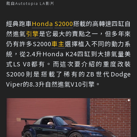
裁自Autotopia LA影片
經典跑車
Honda
S2000
搭載的高轉速四缸自
然進氣
引擎
是它最大的賣點之一，但多年來
仍有許多S2000
車主
選擇植入不同的動力系
統，從2.4升Honda K24四缸到大排氣量美
式LS V8都有。而這次要介紹的重度改裝
S2000則是搭載了稀有的ZB世代Dodge
Viper的8.3升自然進氣V10引擎。