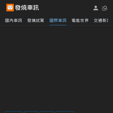
國內車訊
發燒試駕
國際車訊
電能世界
交通新訊