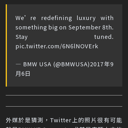
We’re redefining luxury with
something big on September 8th.
Stay tuned.
pic.twitter.com/6N6lNOVErk
— BMW USA (@BMWUSA)
2017年9
月6日
外媒於是猜測，Twitter上的照片很有可能