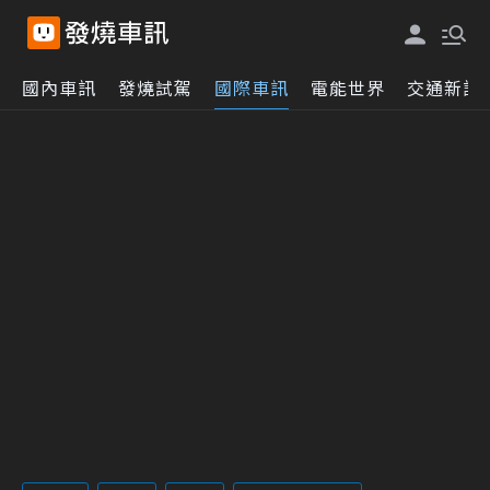
國內車訊
發燒試駕
國際車訊
電能世界
交通新訊