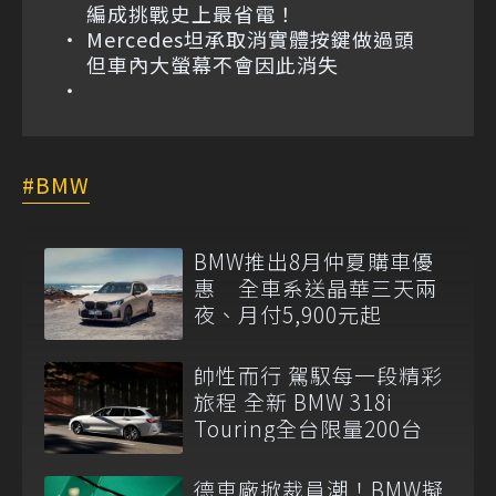
編成挑戰史上最省電！
Mercedes坦承取消實體按鍵做過頭
但車內大螢幕不會因此消失
BMW
BMW推出8月仲夏購車優
惠 全車系送晶華三天兩
夜、月付5,900元起
帥性而行 駕馭每一段精彩
旅程 全新 BMW 318i
Touring全台限量200台
德車廠掀裁員潮！BMW擬