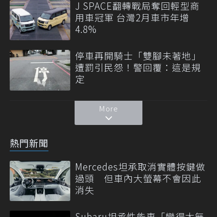
J SPACE翻轉戰局奪回輕型商
用車冠軍 台灣2月車市年增
4.8%
停車再開騎士「雙腳未著地」
遭罰引民怨！警回覆：這是規
定
More
熱門新聞
Mercedes坦承取消實體按鍵做
過頭 但車內大螢幕不會因此
消失
Subaru坦承性能車「變得太無