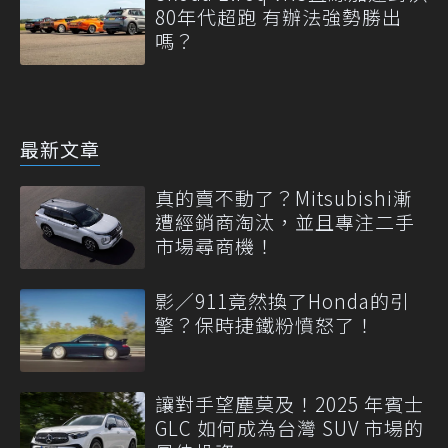
80年代超跑 有辦法強勢勝出
嗎？
最新文章
真的賣不動了？Mitsubishi漸
遭經銷商淘汰，並且專注二手
市場尋商機！
影／911竟然換了Honda的引
擎？保時捷鐵粉憤怒了！
讓對手望塵莫及！2025 年賓士
GLC 如何成為台灣 SUV 市場的