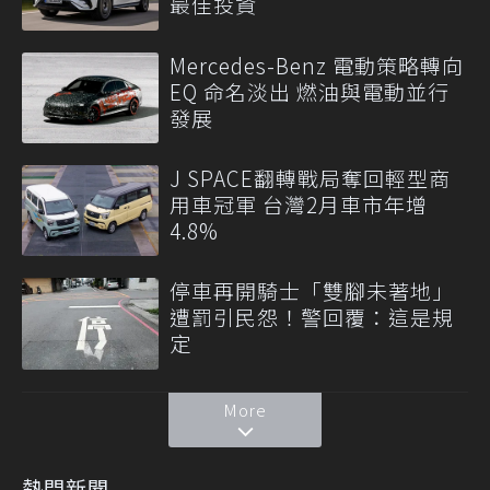
最佳投資
Mercedes-Benz 電動策略轉向
EQ 命名淡出 燃油與電動並行
發展
J SPACE翻轉戰局奪回輕型商
用車冠軍 台灣2月車市年增
4.8%
停車再開騎士「雙腳未著地」
遭罰引民怨！警回覆：這是規
定
More
熱門新聞