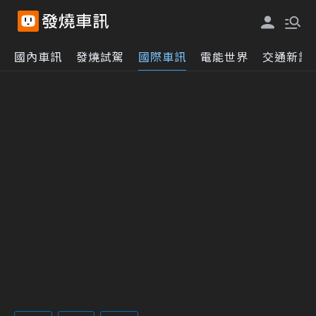
國內車訊
發燒試駕
國際車訊
電能世界
交通新訊