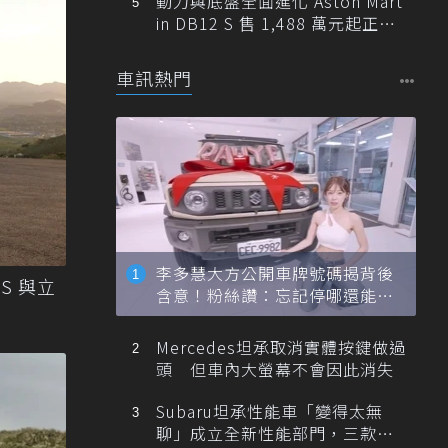
動力與底盤全面進化 Aston Mart
in DB12 S 售 1,488 萬元起正式
登台
車訊熱門
李多慧大方公開車牌號碼揭背後
OS 與立
含意！粉絲讚：忘記停哪還能幫
忙找車
Mercedes坦承取消實體按鍵做過
頭 但車內大螢幕不會因此消失
Subaru坦承性能車「變得太無
聊」成立全新性能部門，三款手