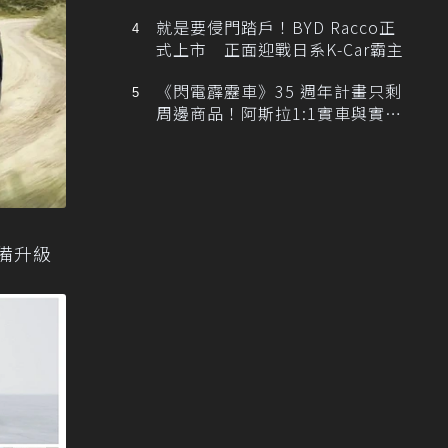
排跑車開發中！
就是要侵門踏戶！BYD Racco正
式上市 正面迎戰日系K-Car霸主
《閃電霹靂車》35 週年計畫只剩
周邊商品！阿斯拉1:1實車與實體
展覽雙雙喊卡
 配備升級