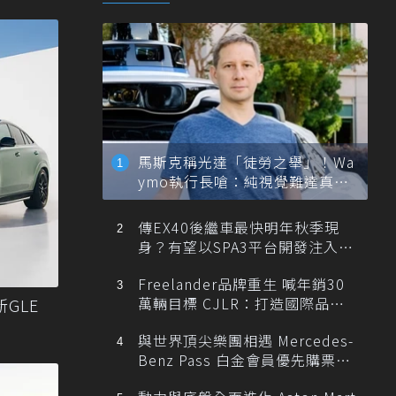
馬斯克稱光達「徒勞之舉」！Wa
ymo執行長嗆：純視覺難達真正
自動駕駛
傳EX40後繼車最快明年秋季現
身？有望以SPA3平台開發注入80
0V動力
Freelander品牌重生 喊年銷30
萬輛目標 CJLR：打造國際品牌
新GLE
半數銷量來自全球！
與世界頂尖樂團相遇 Mercedes-
Benz Pass 白金會員優先購票維
也納愛樂