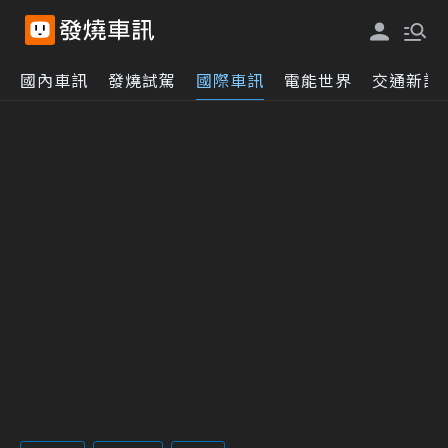
國內車訊
發燒試駕
國際車訊
電能世界
交通新訊