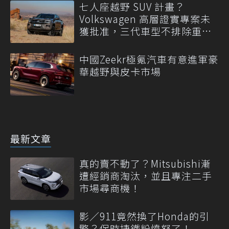
七人座越野 SUV 計畫？
Volkswagen 高層證實專案未
獲批准，三代車型不排除重
啟！
中國Zeekr極氪汽車有意進軍豪
華越野與皮卡市場
最新文章
真的賣不動了？Mitsubishi漸
遭經銷商淘汰，並且專注二手
市場尋商機！
影／911竟然換了Honda的引
擎？保時捷鐵粉憤怒了！