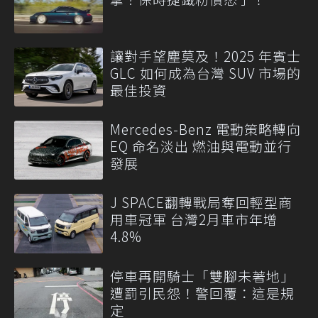
讓對手望塵莫及！2025 年賓士
GLC 如何成為台灣 SUV 市場的
最佳投資
Mercedes-Benz 電動策略轉向
EQ 命名淡出 燃油與電動並行
發展
J SPACE翻轉戰局奪回輕型商
用車冠軍 台灣2月車市年增
4.8%
停車再開騎士「雙腳未著地」
遭罰引民怨！警回覆：這是規
定