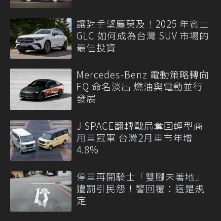
讓對手望塵莫及！2025 年賓士
GLC 如何成為台灣 SUV 市場的
最佳投資
Mercedes-Benz 電動策略轉向
EQ 命名淡出 燃油與電動並行
發展
J SPACE翻轉戰局奪回輕型商
用車冠軍 台灣2月車市年增
4.8%
停車再開騎士「雙腳未著地」
遭罰引民怨！警回覆：這是規
定