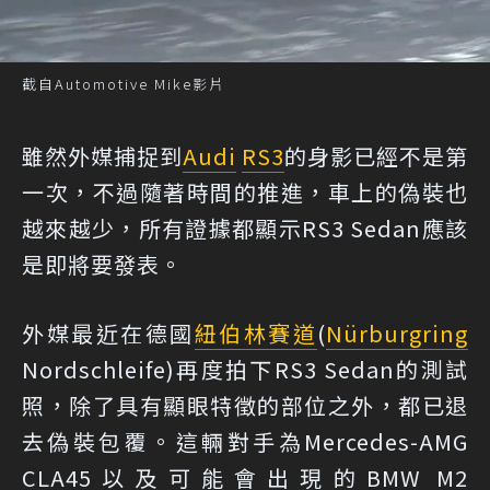
截自Automotive Mike影片
雖然外媒捕捉到
Audi
RS3
的身影已經不是第
一次，不過隨著時間的推進，車上的偽裝也
越來越少，所有證據都顯示RS3 Sedan應該
是即將要發表。
外媒最近在德國
紐伯林
賽道
(
Nürburgring
Nordschleife)再度拍下RS3 Sedan的測試
照，除了具有顯眼特徵的部位之外，都已退
去偽裝包覆。這輛對手為Mercedes-AMG
CLA45以及可能會出現的BMW M2