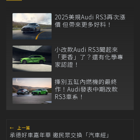
2025美規Audi RS3再次漲
價 但帶來更多好料！
小改款Audi RS3聞起來
「更香」了？還有化學專
家認證！
揮別五缸內燃機的最終
作！Audi發表中期改款
RS3車系！
←
上一篇
承德好車嘉年華 邀民眾交換「汽車經」