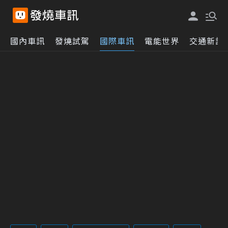
國內車訊
發燒試駕
國際車訊
電能世界
交通新訊