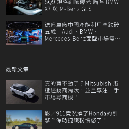
SQ9 規格細節曝光 瞄準 BMW
X7 與 M-Benz GLS
德系車廠中國產能利用率跌破
五成 Audi、BMW、
Mercedes-Benz面臨市場需求
轉變
最新文章
真的賣不動了？Mitsubishi漸
遭經銷商淘汰，並且專注二手
市場尋商機！
影／911竟然換了Honda的引
擎？保時捷鐵粉憤怒了！