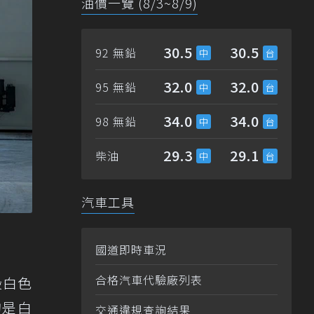
油價一覽 (8/3~8/9)
30.5
30.5
92 無鉛
32.0
32.0
95 無鉛
34.0
34.0
98 無鉛
29.3
29.1
柴油
汽車工具
國道即時車況
合格汽車代驗廠列表
股白色
均是白
交通違規查詢結果