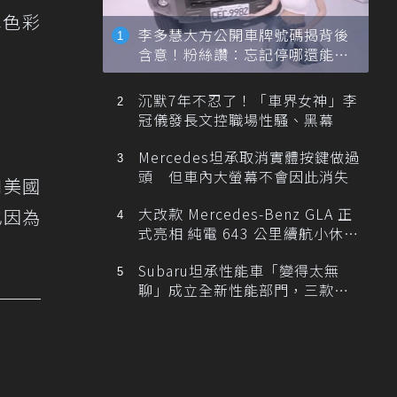
車色彩
李多慧大方公開車牌號碼揭背後
含意！粉絲讚：忘記停哪還能幫
忙找車
沉默7年不忍了！「車界女神」李
冠儀發長文控職場性騷、黑幕
Mercedes坦承取消實體按鍵做過
頭 但車內大螢幕不會因此消失
和美國
大改款 Mercedes-Benz GLA 正
也因為
式亮相 純電 643 公里續航小休
旅！
Subaru坦承性能車「變得太無
聊」成立全新性能部門，三款手
排跑車開發中！