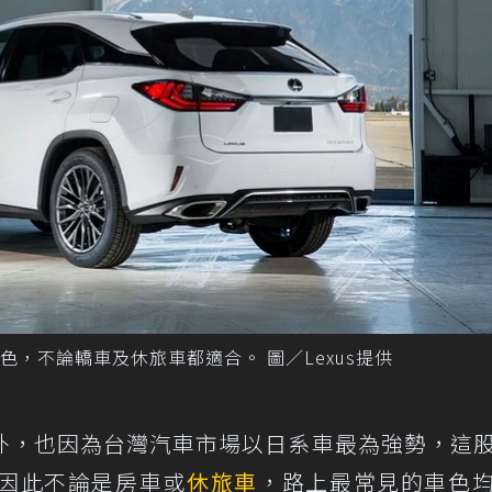
，不論轎車及休旅車都適合。 圖／Lexus提供
外，也因為台灣汽車市場以日系車最為強勢，這
因此不論是房車或
休旅車
，路上最常見的車色