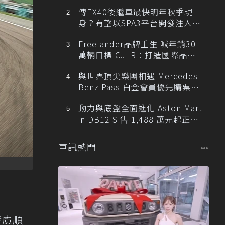
傳EX40後繼車最快明年秋季現
身？有望以SPA3平台開發注入80
0V動力
Freelander品牌重生 喊年銷30
萬輛目標 CJLR：打造國際品牌
半數銷量來自全球！
與世界頂尖樂團相遇 Mercedes-
Benz Pass 白金會員優先購票維
也納愛樂
動力與底盤全面進化 Aston Mart
in DB12 S 售 1,488 萬元起正式
登台
車訊熱門
考慮順