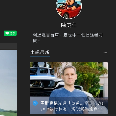
陳威任
開過幾百台車，塵世中一個迷途老司
機。
車訊最新
馬斯克稱光達「徒勞之舉」！Wa
ymo執行長嗆：純視覺難達真正
自動駕駛