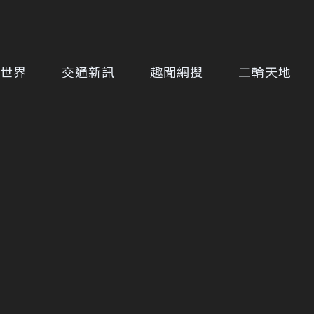
世界
交通新訊
趣聞網搜
二輪天地