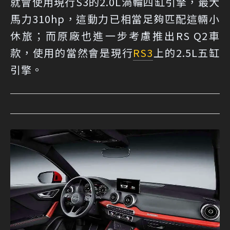
就會使用現行S3的2.0L渦輪四缸引擎，最大
馬力310hp，這動力已相當足夠匹配這輛小
休旅；而原廠也進一步考慮推出RS Q2車
款，使用的當然會是現行
RS3
上的2.5L五缸
引擎。