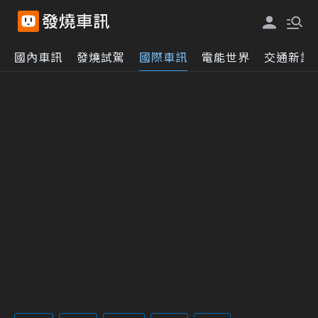
國內車訊
發燒試駕
國際車訊
電能世界
交通新訊