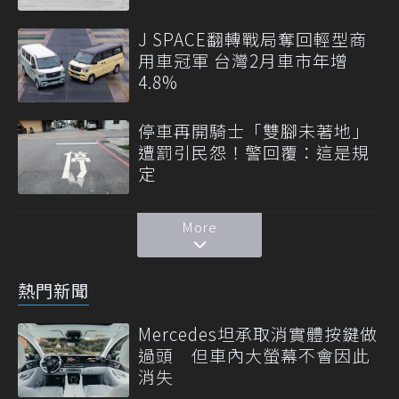
J SPACE翻轉戰局奪回輕型商
用車冠軍 台灣2月車市年增
4.8%
停車再開騎士「雙腳未著地」
遭罰引民怨！警回覆：這是規
定
More
熱門新聞
Mercedes坦承取消實體按鍵做
過頭 但車內大螢幕不會因此
消失