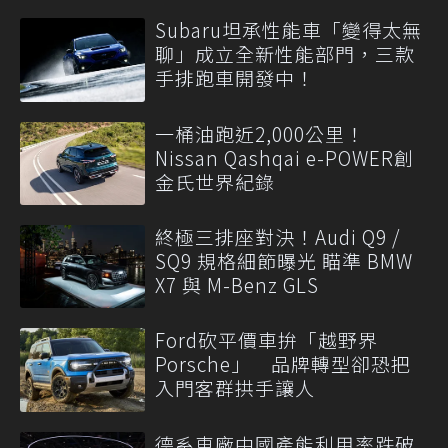
Subaru坦承性能車「變得太無
聊」成立全新性能部門，三款
手排跑車開發中！
一桶油跑近2,000公里！
Nissan Qashqai e-POWER創
金氏世界紀錄
終極三排座對決！Audi Q9 /
SQ9 規格細節曝光 瞄準 BMW
X7 與 M-Benz GLS
Ford砍平價車拚「越野界
Porsche」 品牌轉型卻恐把
入門客群拱手讓人
德系車廠中國產能利用率跌破