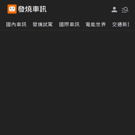
國內車訊
發燒試駕
國際車訊
電能世界
交通新訊