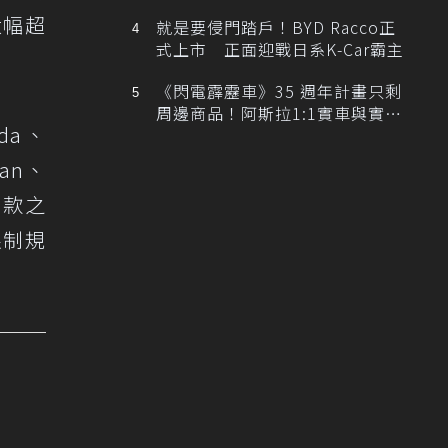
排跑車開發中！
大幅超
就是要侵門踏戶！BYD Racco正
式上市 正面迎戰日系K-Car霸主
《閃電霹靂車》35 週年計畫只剩
周邊商品！阿斯拉1:1實車與實體
da、
展覽雙雙喊卡
san、
車款之
限制規