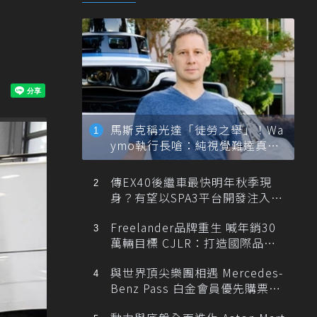
馬斯克稱光達「徒勞之舉」！Wa
ymo執行長嗆：純視覺難達真正
自動駕駛
傳EX40後繼車最快明年秋季現
身？有望以SPA3平台開發注入80
0V動力
Freelander品牌重生 喊年銷30
萬輛目標 CJLR：打造國際品牌
半數銷量來自全球！
與世界頂尖樂團相遇 Mercedes-
Benz Pass 白金會員優先購票維
也納愛樂