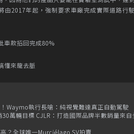
將由2017年起，強制要求車廠完成實際道路行
批車款招回完成80%
鐘搞懂來龍去脈
！Waymo執行長嗆：純視覺難達真正自動駕駛
喊年銷30萬輛目標 CJLR：打造國際品牌半數銷量來自
全球唯一Murciélago SV拍賣