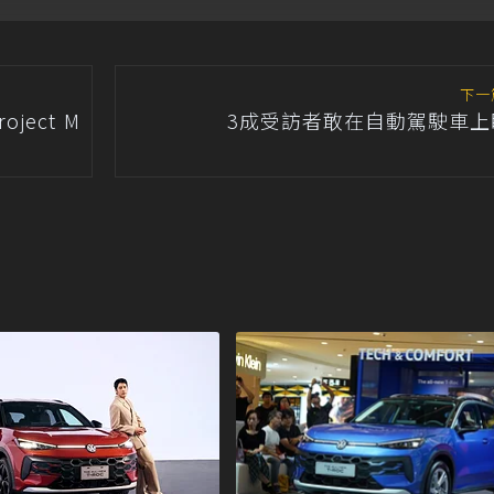
T-Roc 124.8 萬元起正
he all-new T-Roc 品牌
上市
大使
下一
oject M
3成受訪者敢在自動駕駛車上