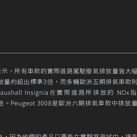
dwill表示，所有車款的實際道路駕駛廢氣排放量皆大
放量約超出標準3倍，而多輛歐洲五期排氣車款
uxhall Insignia在實際道路所排放的 NOx
0倍。Peugeot 3008是歐洲六期排氣車款中排放
為，因為他們的產品只要能在實驗室測試中，達