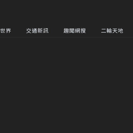
世界
交通新訊
趣聞網搜
二輪天地