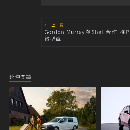
出「德系質感 精算圓夢」
T
與「打天下」專案
←
上一篇
Gordon Murray與Shell合作 推Pr
微型車
延伸閱讀