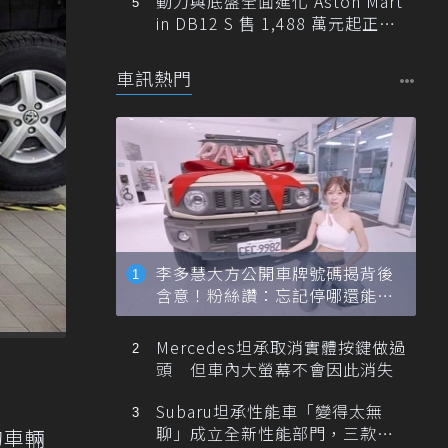
動力與底盤全面進化 Aston Mart
in DB12 S 售 1,488 萬元起正式
登台
車訊熱門
李多慧大方公開車牌號碼揭背後
含意！粉絲讚：忘記停哪還能幫
忙找車
Mercedes坦承取消實體按鍵做過
頭 但車內大螢幕不會因此消失
Subaru坦承性能車「變得太無
聊」成立全新性能部門，三款手
的車輛