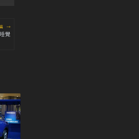
式
篇
→
睡覺