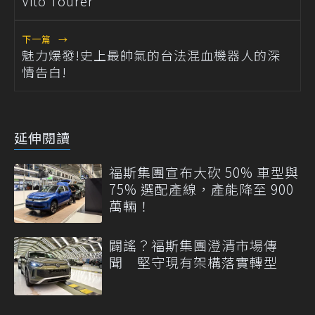
Vito Tourer
下一篇
→
魅力爆發!史上最帥氣的台法混血機器人的深
情告白!
延伸閱讀
福斯集團宣布大砍 50% 車型與
75% 選配產線，產能降至 900
萬輛！
闢謠？福斯集團澄清市場傳
聞 堅守現有架構落實轉型