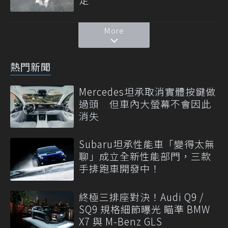
More
熱門新聞
Mercedes坦承取消實體按鍵做
過頭 但車內大螢幕不會因此
消失
Subaru坦承性能車「變得太無
聊」成立全新性能部門，三款
手排跑車開發中！
終極三排座對決！Audi Q9 /
SQ9 規格細節曝光 瞄準 BMW
X7 與 M-Benz GLS