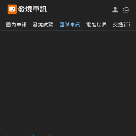
國內車訊
發燒試駕
國際車訊
電能世界
交通新訊