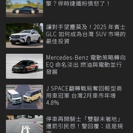
擎？保時捷鐵粉憤怒了！
讓對手望塵莫及！2025 年賓士
GLC 如何成為台灣 SUV 市場的
最佳投資
Mercedes-Benz 電動策略轉向
EQ 命名淡出 燃油與電動並行
發展
J SPACE翻轉戰局奪回輕型商
用車冠軍 台灣2月車市年增
4.8%
停車再開騎士「雙腳未著地」
遭罰引民怨！警回覆：這是規
定