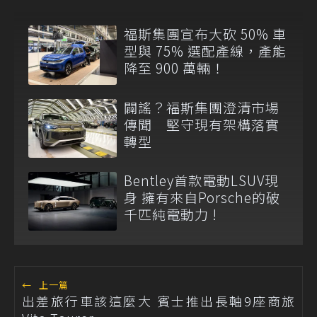
福斯集團宣布大砍 50% 車
型與 75% 選配產線，產能
降至 900 萬輛！
闢謠？福斯集團澄清市場
傳聞 堅守現有架構落實
轉型
Bentley首款電動LSUV現
身 擁有來自Porsche的破
千匹純電動力 !
←
上一篇
出差旅行車該這麼大 賓士推出長軸9座商旅