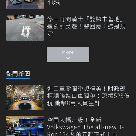
4.8%
停車再開騎士「雙腳未著地」
遭罰引民怨！警回覆：這是規
定
More
熱門新聞
進口車零關稅想得美！財政部
拒調降進口車關稅：恐損523億
稅 衝擊8萬人員生計
空間大幅升級！全新
Volkswagen The all-new T-
Roc 124.8 萬元起正式上市