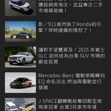
遭經銷商淘汰，並且專注二手
市場尋商機！
影／911竟然換了Honda的引
擎？保時捷鐵粉憤怒了！
讓對手望塵莫及！2025 年賓士
GLC 如何成為台灣 SUV 市場的
最佳投資
Mercedes-Benz 電動策略轉向
EQ 命名淡出 燃油與電動並行
發展
J SPACE翻轉戰局奪回輕型商
用車冠軍 台灣2月車市年增