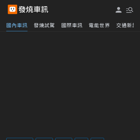
國內車訊
發燒試駕
國際車訊
電能世界
交通新訊