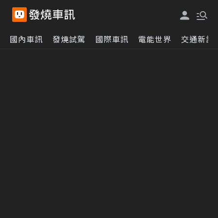
國內車訊
發燒試駕
國際車訊
電能世界
交通新訊