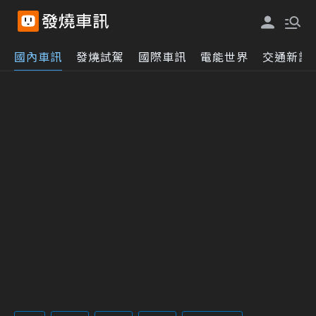
國內車訊
發燒試駕
國際車訊
電能世界
交通新訊