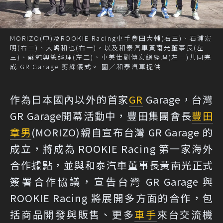
MORIZO(中)及ROOKIE Racing車手豐田大輔(右三)、石浦宏
明(右二)、大嶋和也(右一)，以及和泰汽車黃南光董事長(左
三)、蘇純興總經理(左二)、車美仕劉傳宏總經理(左一)共同完
成 GR Garage 剪綵儀式。 圖／和泰汽車提供
作為日本國內以外的首家
GR
Garage，台灣
GR Garage開幕活動中，豐田集團會長
豐田
章男
(MORIZO)親自宣布台灣 GR Garage 的
成立，將成為 ROOKIE Racing 第一家海外
合作據點，並與和泰汽車董事長黃南光正式
簽署合作協議，宣告台灣 GR Garage 與
ROOKIE Racing 將展開多方面的合作，包
括商品開發與販售、更多
車手
來台交流機