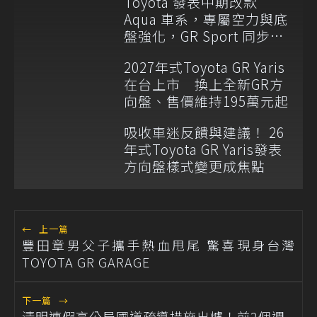
Toyota 發表中期改款
Aqua 車系，專屬空力與底
盤強化，GR Sport 同步亮
相！
2027年式Toyota GR Yaris
在台上市 換上全新GR方
向盤、售價維持195萬元起
吸收車迷反饋與建議！ 26
年式Toyota GR Yaris發表
方向盤樣式變更成焦點
←
上一篇
豐田章男父子攜手熱血甩尾 驚喜現身台灣
TOYOTA GR GARAGE
下一篇
→
清明連假高公局國道疏導措施出爐！前2個週