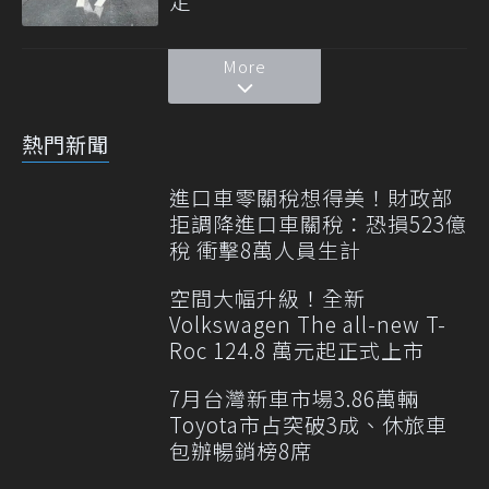
定
More
熱門新聞
進口車零關稅想得美！財政部
拒調降進口車關稅：恐損523億
稅 衝擊8萬人員生計
空間大幅升級！全新
Volkswagen The all-new T-
Roc 124.8 萬元起正式上市
7月台灣新車市場3.86萬輛
Toyota市占突破3成、休旅車
包辦暢銷榜8席