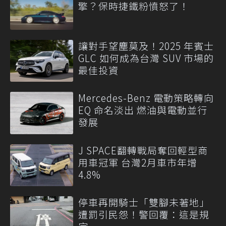
擎？保時捷鐵粉憤怒了！
讓對手望塵莫及！2025 年賓士
GLC 如何成為台灣 SUV 市場的
最佳投資
Mercedes-Benz 電動策略轉向
EQ 命名淡出 燃油與電動並行
發展
J SPACE翻轉戰局奪回輕型商
用車冠軍 台灣2月車市年增
4.8%
停車再開騎士「雙腳未著地」
遭罰引民怨！警回覆：這是規