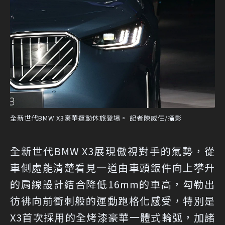
全新世代BMW X3豪華運動休旅登場。 記者陳威任/攝影
全新世代BMW X3展現傲視對手的氣勢，從
車側處能清楚看見一道由車頭鈑件向上攀升
的肩線設計結合降低16mm的車高，勾勒出
彷彿向前衝刺般的運動跑格化感受，特別是
X3首次採用的全烤漆豪華一體式輪弧，加諸