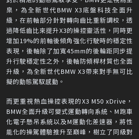
臬，為全新世代BMW X3底盤科技全面升
級，在前軸部分針對轉向齒比重新調校，透
過降低齒比來提升X3的操控靈活性，同時更
增加19%的前軸後傾角強化行駛時的穩定性
表現，後軸除了加寬45mm的後輪距同步提
升行駛穩定性之外，後軸防傾桿材質也全面
升級，為全新世代BMW X3帶來對手無可比
擬的動態駕馭感動。
而更重視熱血操控表現的X3 M50 xDrive，
BMW全面升級可變式運動轉向系統、M跑車
化電子懸吊系統以及M運動化差速器，將性
能化的操駕體驗推升至巔峰，樹立了同級對