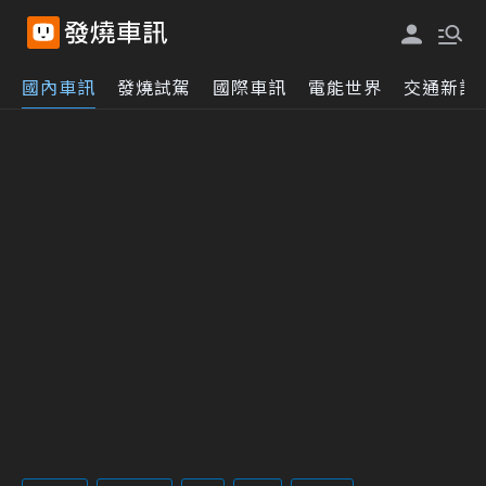
國內車訊
發燒試駕
國際車訊
電能世界
交通新訊