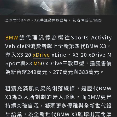
全新世代BMW X3豪華運動休旅登場。 記者陳威任/攝影
BMW
總代理汎德為嚮往Sports Activity
Vehicle的消費者獻上全新第四代BMW X3，
導入X3 20
xDrive
xLine、X3 20 xDrive M
Sport與X3
M5
0 xDrive三款車型，建議售價
為新台幣249萬元、277萬元與383萬元。
粗獷充滿肌肉感的俐落線條，是歷代BMW
X3為眾人所刻劃的迷人形象，而BMW更是
持續突破自我，凝聚更多優雅與全新世代設
計語彙，為全新世代BMW X3雕琢出寬闊厚