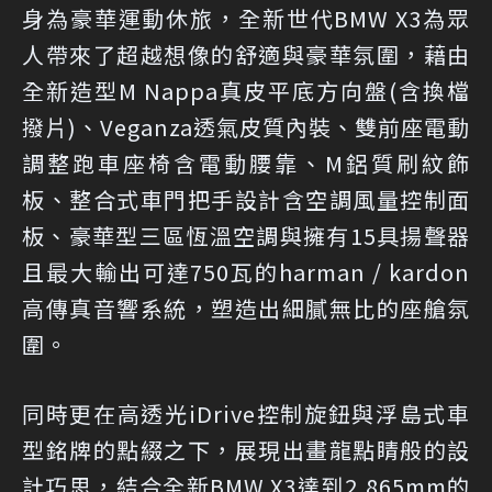
身為豪華運動休旅，全新世代BMW X3為眾
人帶來了超越想像的舒適與豪華氛圍，藉由
全新造型M Nappa真皮平底方向盤(含換檔
撥片)、Veganza透氣皮質內裝、雙前座電動
調整跑車座椅含電動腰靠、M鋁質刷紋飾
板、整合式車門把手設計含空調風量控制面
板、豪華型三區恆溫空調與擁有15具揚聲器
且最大輸出可達750瓦的harman / kardon
高傳真音響系統，塑造出細膩無比的座艙氛
圍。
同時更在高透光iDrive控制旋鈕與浮島式車
型銘牌的點綴之下，展現出畫龍點睛般的設
計巧思，結合全新BMW X3達到2,865mm的