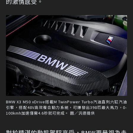
的激情感受。
BMW X3 M50 xDrive搭載M TwinPower Turbo汽油直列六缸汽油
引擎，搭配48V高效複合動力系統，可爆發出398匹最大馬力，0-
100kmh加速僅需4.6秒就可完成。 圖／汎德提供
對於精湛的動態駕馭享受，BMW更是視為圭