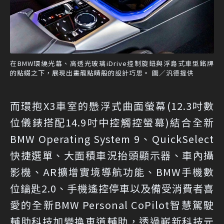
在BMW環繞光幕、高透光玻璃iDrive控制旋鈕與浮島式車型銘牌
的點綴之下，展現出畫龍點睛般的設計巧思。 圖／汎德提供
而環抱X3車室的懸浮式曲面螢幕(12.3吋數
位儀錶搭配14.9吋中控觸控螢幕)結合全新
BMW Operating System 9、QuickSelect
快捷選單、大面積車況抬頭顯示器、車內攝
影機、AR擴增實境導航功能、BMW手機數
位鑰匙2.0、手機遙控停車以及備受消費者喜
愛的全新BMW Personal CoPilot智慧駕駛
輔助科技加變換車道輔助，透過嶄新科技元