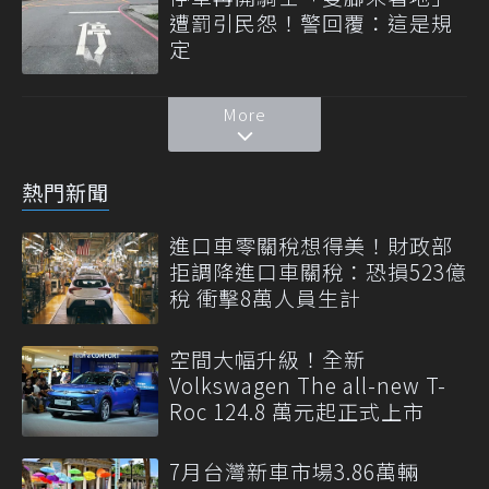
遭罰引民怨！警回覆：這是規
定
More
熱門新聞
進口車零關稅想得美！財政部
拒調降進口車關稅：恐損523億
稅 衝擊8萬人員生計
空間大幅升級！全新
Volkswagen The all-new T-
Roc 124.8 萬元起正式上市
7月台灣新車市場3.86萬輛