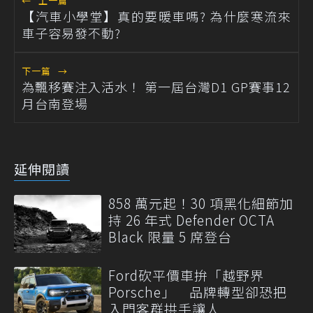
←
上一篇
【汽車小學堂】真的要暖車嗎? 為什麼寒流來
車子容易發不動?
下一篇
→
為飄移賽注入活水！ 第一屆台灣D1 GP賽事12
月台南登場
延伸閱讀
858 萬元起！30 項黑化細節加
持 26 年式 Defender OCTA
Black 限量 5 席登台
Ford砍平價車拚「越野界
Porsche」 品牌轉型卻恐把
入門客群拱手讓人