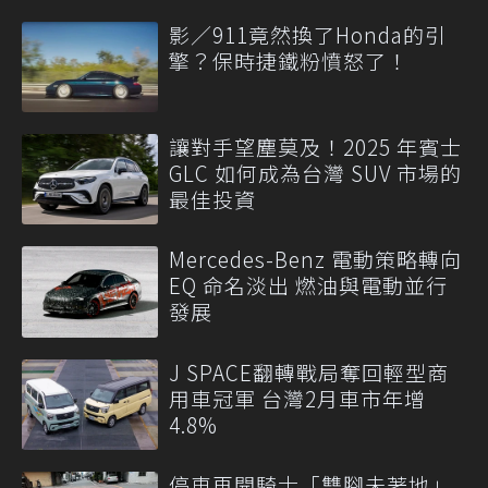
影／911竟然換了Honda的引
擎？保時捷鐵粉憤怒了！
讓對手望塵莫及！2025 年賓士
GLC 如何成為台灣 SUV 市場的
最佳投資
Mercedes-Benz 電動策略轉向
EQ 命名淡出 燃油與電動並行
發展
J SPACE翻轉戰局奪回輕型商
用車冠軍 台灣2月車市年增
4.8%
停車再開騎士「雙腳未著地」