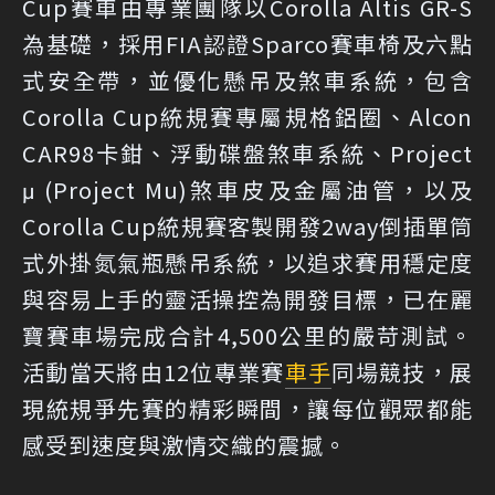
Cup賽車由專業團隊以Corolla Altis GR-S
為基礎，採用FIA認證Sparco賽車椅及六點
式安全帶，並優化懸吊及煞車系統，包含
Corolla Cup統規賽專屬規格鋁圈、Alcon
CAR98卡鉗、浮動碟盤煞車系統、Project
μ (Project Mu)煞車皮及金屬油管，以及
Corolla Cup統規賽客製開發2way倒插單筒
式外掛氮氣瓶懸吊系統，以追求賽用穩定度
與容易上手的靈活操控為開發目標，已在麗
寶賽車場完成合計4,500公里的嚴苛測試。
活動當天將由12位專業賽
車手
同場競技，展
現統規爭先賽的精彩瞬間，讓每位觀眾都能
感受到速度與激情交織的震撼。