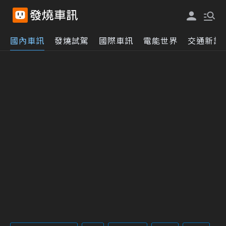
國內車訊
發燒試駕
國際車訊
電能世界
交通新訊