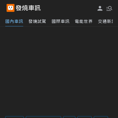
國內車訊
發燒試駕
國際車訊
電能世界
交通新訊