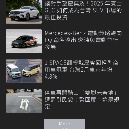
讓對手望塵莫及！2025 年賓士
GLC 如何成為台灣 SUV 市場的
最佳投資
Mercedes-Benz 電動策略轉向
EQ 命名淡出 燃油與電動並行
發展
J SPACE翻轉戰局奪回輕型商
用車冠軍 台灣2月車市年增
4.8%
停車再開騎士「雙腳未著地」
遭罰引民怨！警回覆：這是規
定
More