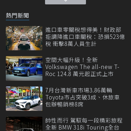
熱門新聞
進口車零關稅想得美！財政部
拒調降進口車關稅：恐損523億
稅 衝擊8萬人員生計
空間大幅升級！全新
Volkswagen The all-new T-
Roc 124.8 萬元起正式上市
7月台灣新車市場3.86萬輛
Toyota市占突破3成、休旅車
包辦暢銷榜8席
帥性而行 駕馭每一段精彩旅程
全新 BMW 318i Touring全台