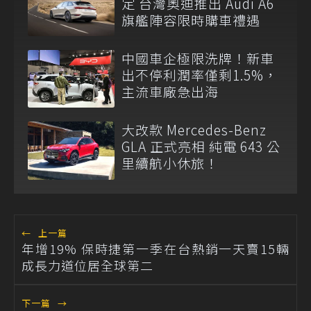
定 台灣奧迪推出 Audi A6
旗艦陣容限時購車禮遇
中國車企極限洗牌！新車
出不停利潤率僅剩1.5%，
主流車廠急出海
大改款 Mercedes-Benz
GLA 正式亮相 純電 643 公
里續航小休旅！
←
上一篇
年增19% 保時捷第一季在台熱銷一天賣15輛
成長力道位居全球第二
下一篇
→