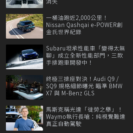
消失
一桶油跑近2,000公里！
Nissan Qashqai e-POWER創
金氏世界紀錄
Subaru坦承性能車「變得太無
聊」成立全新性能部門，三款
手排跑車開發中！
終極三排座對決！Audi Q9 /
SQ9 規格細節曝光 瞄準 BMW
X7 與 M-Benz GLS
馬斯克稱光達「徒勞之舉」！
Waymo執行長嗆：純視覺難達
真正自動駕駛