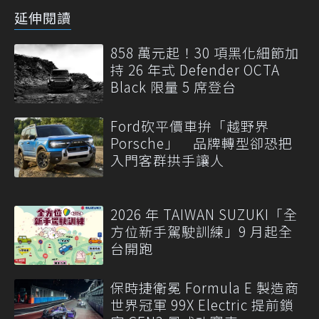
延伸閱讀
858 萬元起！30 項黑化細節加
持 26 年式 Defender OCTA
Black 限量 5 席登台
Ford砍平價車拚「越野界
Porsche」 品牌轉型卻恐把
入門客群拱手讓人
2026 年 TAIWAN SUZUKI「全
方位新手駕駛訓練」9 月起全
台開跑
保時捷衛冕 Formula E 製造商
世界冠軍 99X Electric 提前鎖