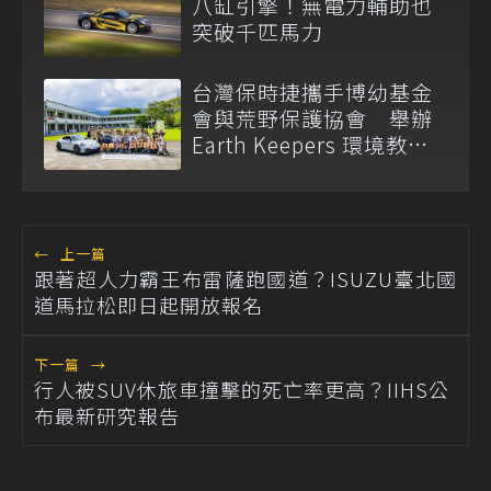
八缸引擎！無電力輔助也
突破千匹馬力
台灣保時捷攜手博幼基金
會與荒野保護協會 舉辦
Earth Keepers 環境教育
夏令營
←
上一篇
跟著超人力霸王布雷薩跑國道？ISUZU臺北國
道馬拉松即日起開放報名
下一篇
→
行人被SUV休旅車撞擊的死亡率更高？IIHS公
布最新研究報告