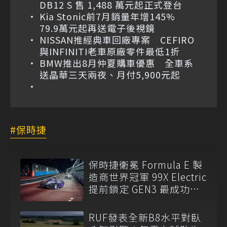
DB12 S 售 1,488 萬元起正式登台
Kia Stonic前7月銷量年增145%
79.9萬元起再送電子後視鏡
NISSAN推經典車回廠專案 CEFIRO
與INFINITI老車原廠零件最低1折
BMW推出8月仲夏購車優惠 全車系
送晶華三天兩夜、月付5,900元起
保時捷
保時捷衛冕 Formula E 製
造商世界冠軍 99X Electric
提前鎖定 GEN3 最成功賽
車
RUF發表全新B8水平對臥