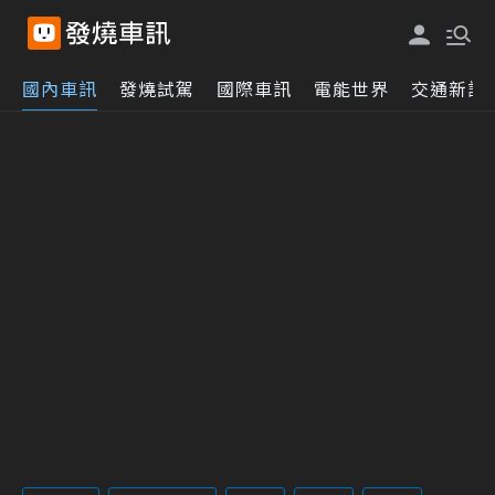
國內車訊
發燒試駕
國際車訊
電能世界
交通新訊