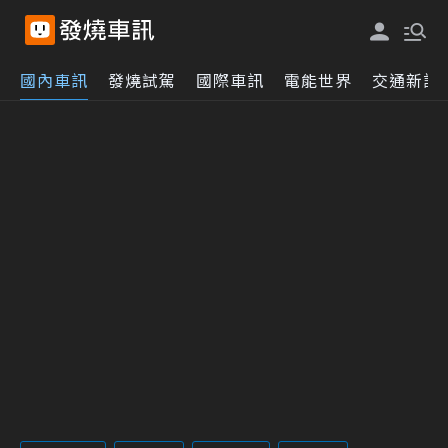
國內車訊
發燒試駕
國際車訊
電能世界
交通新訊