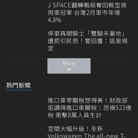
J SPACE翻轉戰局奪回輕型商
用車冠軍 台灣2月車市年增
4.8%
停車再開騎士「雙腳未著地」
遭罰引民怨！警回覆：這是規
定
More
熱門新聞
進口車零關稅想得美！財政部
拒調降進口車關稅：恐損523億
稅 衝擊8萬人員生計
空間大幅升級！全新
Volkswagen The all-new T-