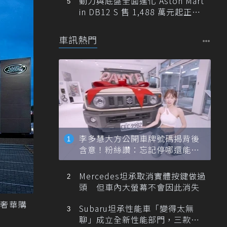
動力與底盤全面進化 Aston Mart
in DB12 S 售 1,488 萬元起正式
登台
車訊熱門
李多慧大方公開車牌號碼揭背後
含意！粉絲讚：忘記停哪還能幫
忙找車
Mercedes坦承取消實體按鍵做過
頭 但車內大螢幕不會因此消失
奢華購
Subaru坦承性能車「變得太無
聊」成立全新性能部門，三款手