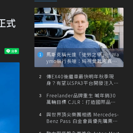
正式
馬斯克稱光達「徒勞之舉」！Wa
ymo執行長嗆：純視覺難達真正
自動駕駛
傳EX40後繼車最快明年秋季現
身？有望以SPA3平台開發注入80
0V動力
Freelander品牌重生 喊年銷30
萬輛目標 CJLR：打造國際品牌
半數銷量來自全球！
與世界頂尖樂團相遇 Mercedes-
Benz Pass 白金會員優先購票維
也納愛樂