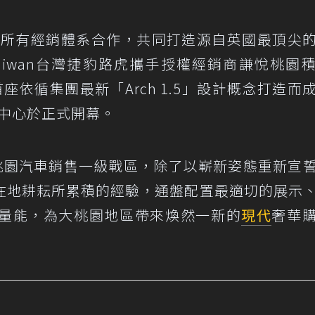
極與所有經銷體系合作，共同打造源自英國最頂尖
Taiwan台灣捷豹路虎攜手授權經銷商謙悅桃園
依循集團最新「Arch 1.5」設計概念打造而
務中心於正式開幕。
於桃園汽車銷售一級戰區，除了以嶄新姿態重新宣
在地耕耘所累積的經驗，通盤配置最適切的展示
量能，為大桃園地區帶來煥然一新的
現代
奢華