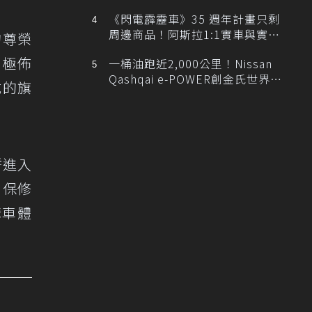
排跑車開發中！
《閃電霹靂車》35 週年計畫只剩
周邊商品！阿斯拉1:1實車與實體
的尊榮
展覽雙雙喊卡
積極佈
一桶油跑近2,000公里！Nissan
Qashqai e-POWER創金氏世界紀
成的旗
錄
誓進入
、保修
購車體