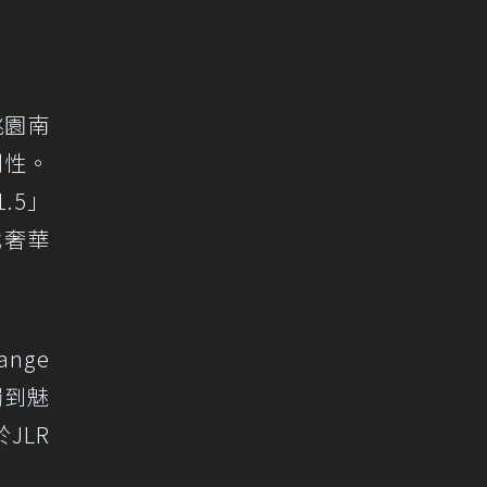
桃園南
利性。
.5」
代奢華
nge
獨到魅
JLR