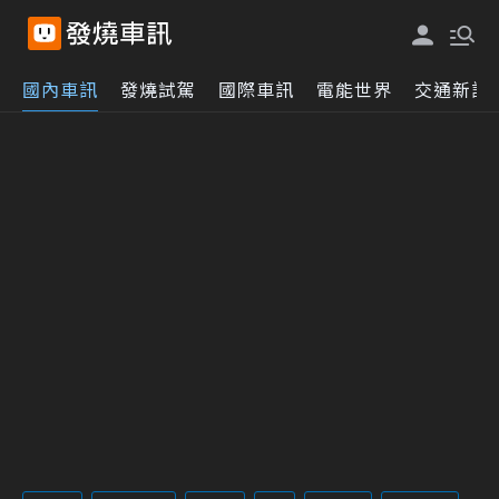
國內車訊
發燒試駕
國際車訊
電能世界
交通新訊