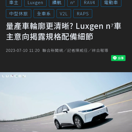
車主
Luxgen
續航
n⁷
RAV4
電動車
中型休旅
全車系
V2L
RAPS
量產車輪廓更清晰? Luxgen n⁷車
主意向揭露規格配備細節
聯合新聞網／記者陳威任／綜合報導
2023-07-10 11:20