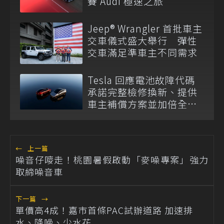
賽 Audi 極速之旅
Jeep® Wrangler 首批車主
交車儀式盛大舉行 彈性
交車滿足準車主不同需求
Tesla 回應電池故障代碼
承諾完整檢修換新、提供
車主補償方案並加倍全台
維修代步車數量
←
上一篇
噪音仔嘜走！桃園暑假啟動「麥噪專案」強力
取締噪音車
下一篇
→
單價高4成！嘉市首條PAC試辦道路 加速排
水、降噪、少水花