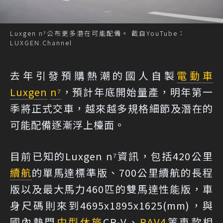
Luxgen n⁷公布更多潛在可能配備。 截自YouTube：
LUXGEN.Channel
去年引發預購熱潮的國人自製
電動車
Luxgen
n⁷
，預計年底開始量產，明年第一
季將正式交車，越來越多規格細節及潛在的
可能配備逐漸浮上檯面。
目前已知的Luxgen n⁷資訊，包括420公里
續航
的單馬達標準版、700公里續航的長程
版以及最大馬力460匹的雙馬達性能版，車
身尺碼則來到4695x1895x1625(mm)，與
國內熱門
中型休旅
CR-V、
RAV4
等車款相