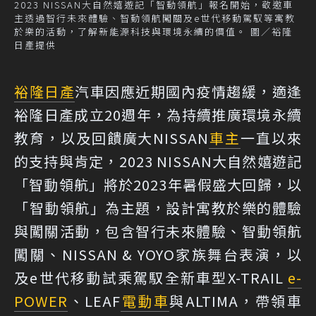
2023 NISSAN大自然嬉遊記「智動領航」報名開始，敬邀車
主透過智行未來體驗、智動領航闖關及e世代移動駕馭等寓教
於樂的活動，了解新能源科技與環境永續的價值。 圖／裕隆
日產提供
裕隆日產
汽車因應近期國內疫情趨緩，適逢
裕隆日產成立20週年，為持續推廣環境永續
教育，以及回饋廣大NISSAN
車主
一直以來
的支持與肯定，2023 NISSAN大自然嬉遊記
「智動領航」將於2023年暑假盛大回歸，以
「智動領航」為主題，設計寓教於樂的體驗
與闖關活動，包含智行未來體驗、智動領航
闖關、NISSAN & YOYO家族舞台表演，以
及e世代移動試乘駕馭全新車型X-TRAIL
e-
POWER
、LEAF
電動車
與ALTIMA，帶領車