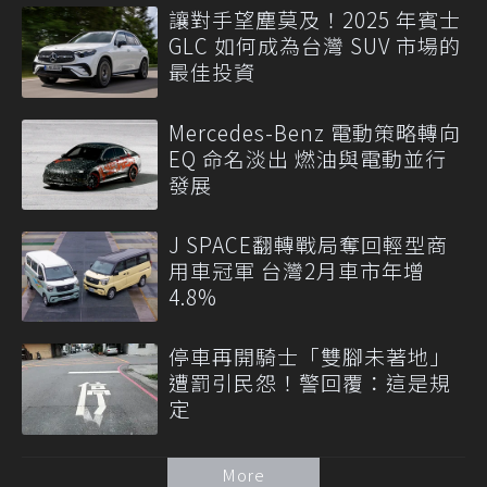
讓對手望塵莫及！2025 年賓士
GLC 如何成為台灣 SUV 市場的
最佳投資
Mercedes-Benz 電動策略轉向
EQ 命名淡出 燃油與電動並行
發展
J SPACE翻轉戰局奪回輕型商
用車冠軍 台灣2月車市年增
4.8%
停車再開騎士「雙腳未著地」
遭罰引民怨！警回覆：這是規
定
More