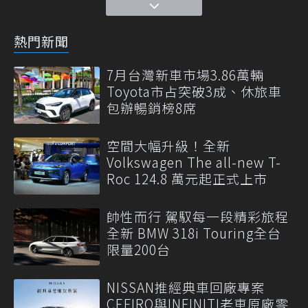
熱門新聞
7月台灣新車市場3.86萬輛
Toyota市占突破3成、休旅車
包辦暢銷榜8席
空間大幅升級！全新
Volkswagen The all-new T-
Roc 124.8 萬元起正式上市
帥性而行 駕馭每一段精彩旅程
全新 BMW 318i Touring全台
限量200台
NISSAN推經典車回廠專案
CEFIRO與INFINITI老車原廠零