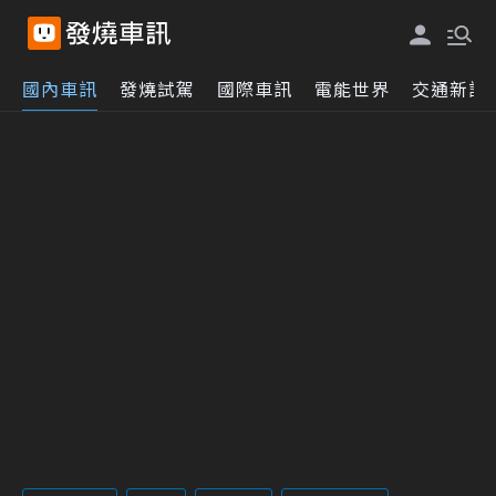
國內車訊
發燒試駕
國際車訊
電能世界
交通新訊