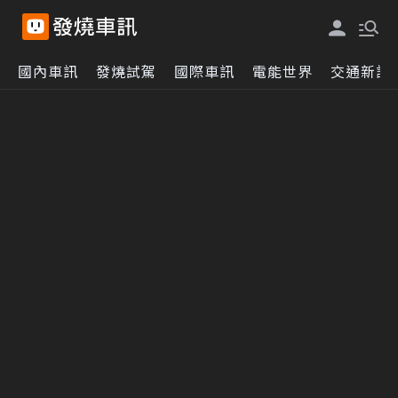
國內車訊
發燒試駕
國際車訊
電能世界
交通新訊