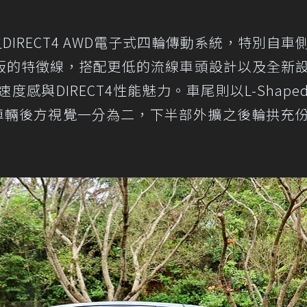
之DIRECT4 AWD電子式四輪傳動系統，特別自車
板的特徵線，搭配更低的流線車頭設計以及全新
感與DIRECT4性能魅力。車尾則以L-Shape
將車輛後方視覺一分為二，下半部外擴之後輪拱充