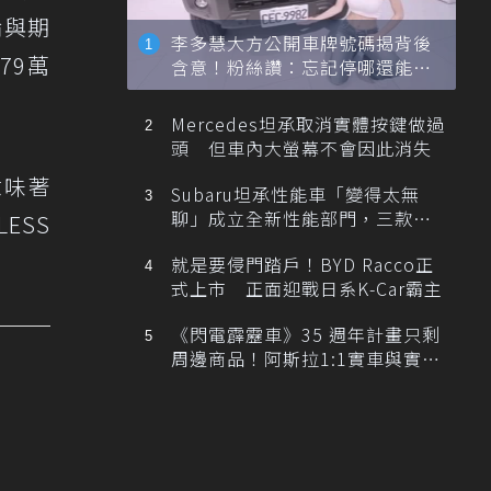
論與期
李多慧大方公開車牌號碼揭背後
79萬
含意！粉絲讚：忘記停哪還能幫
忙找車
Mercedes坦承取消實體按鍵做過
頭 但車內大螢幕不會因此消失
意味著
Subaru坦承性能車「變得太無
聊」成立全新性能部門，三款手
ESS
排跑車開發中！
就是要侵門踏戶！BYD Racco正
式上市 正面迎戰日系K-Car霸主
《閃電霹靂車》35 週年計畫只剩
周邊商品！阿斯拉1:1實車與實體
展覽雙雙喊卡