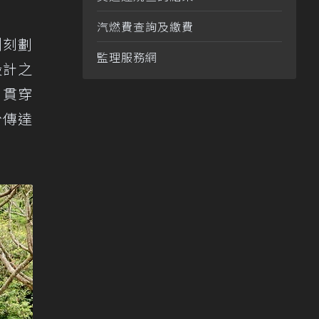
汽燃費查詢及繳費
側刻劃
監理服務網
設計之
d貫穿
份傳達