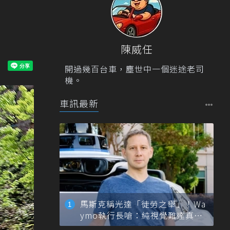
陳威任
開過幾百台車，塵世中一個迷途老司
機。
車訊最新
馬斯克稱光達「徒勞之舉」！Wa
ymo執行長嗆：純視覺難達真正
自動駕駛