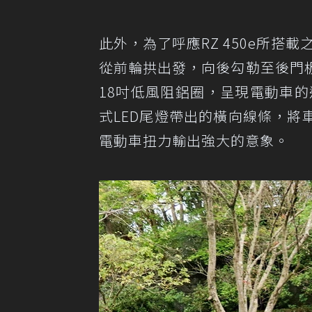
此外，為了呼應RZ 450e所搭載
從前輪拱出發，向後勾勒至後門
18吋低風阻鋁圈，呈現電動車的速度
式LED尾燈帶出的橫向線條，
電動車扭力輸出強大的意象。