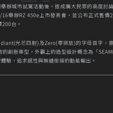
迴舉辦城市試駕活動後，造成廣大民眾的高度討
/16舉辦RZ 450e上市發表會，並公布正式售價2
200台。
iant(光芒四射)及Zero(零排放)的字母首字，
的創新車型，外觀上的造型設計概念為「SEAML
操控體驗，追求感性與無縫銜接的動能輸出。