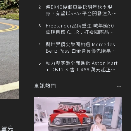
傳EX40後繼車最快明年秋季現
身？有望以SPA3平台開發注入80
0V動力
Freelander品牌重生 喊年銷30
萬輛目標 CJLR：打造國際品牌
半數銷量來自全球！
與世界頂尖樂團相遇 Mercedes-
Benz Pass 白金會員優先購票維
也納愛樂
動力與底盤全面進化 Aston Mart
in DB12 S 售 1,488 萬元起正式
登台
車訊熱門
巨蛋亮