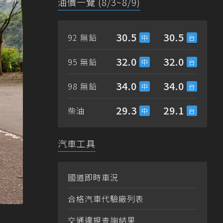
油價一覽 (8/3~8/9)
30.5
30.5
92 無鉛
32.0
32.0
95 無鉛
34.0
34.0
98 無鉛
29.3
29.1
柴油
汽車工具
國道即時車況
合格汽車代驗廠列表
交通違規查詢結果