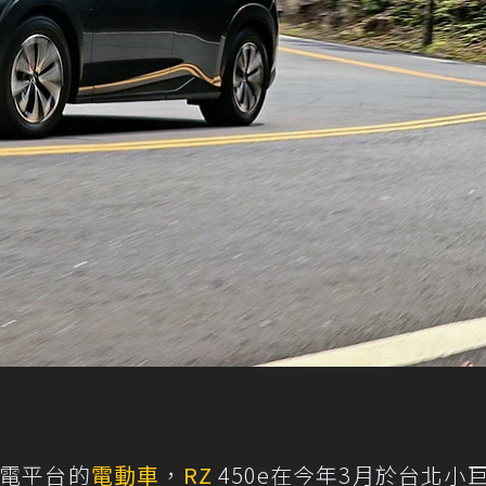
純電平台的
電動車
，
RZ
450e在今年3月於台北小