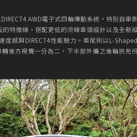
之DIRECT4 AWD電子式四輪傳動系統，特別自車
板的特徵線，搭配更低的流線車頭設計以及全新
感與DIRECT4性能魅力。車尾則以L-Shape
將車輛後方視覺一分為二，下半部外擴之後輪拱充