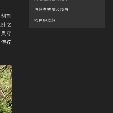
汽燃費查詢及繳費
側刻劃
監理服務網
設計之
d貫穿
份傳達