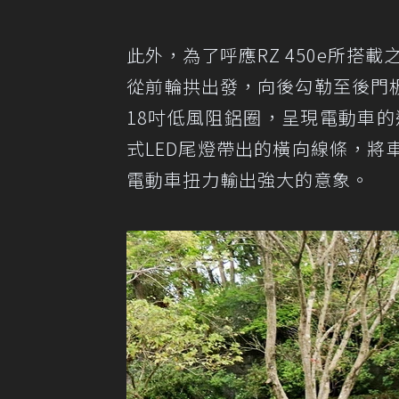
此外，為了呼應RZ 450e所搭載
從前輪拱出發，向後勾勒至後門
18吋低風阻鋁圈，呈現電動車的速度
式LED尾燈帶出的橫向線條，
電動車扭力輸出強大的意象。