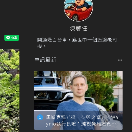
陳威任
開過幾百台車，塵世中一個迷途老司
機。
車訊最新
馬斯克稱光達「徒勞之舉」！Wa
ymo執行長嗆：純視覺難達真正
自動駕駛