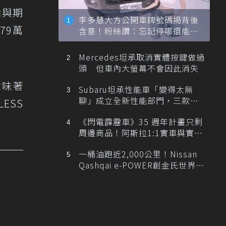
論與期
李多慧大方公開車牌號碼揭背後
79萬
含意！粉絲讚：忘記停哪還能幫
忙找車
Mercedes坦承取消實體按鍵做過
頭 但車內大螢幕不會因此消失
意味著
Subaru坦承性能車「變得太無
聊」成立全新性能部門，三款手
ESS
排跑車開發中！
《閃電霹靂車》35 週年計畫只剩
周邊商品！阿斯拉1:1實車與實體
展覽雙雙喊卡
一桶油跑近2,000公里！Nissan
Qashqai e-POWER創金氏世界紀
錄