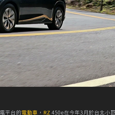
純電平台的
電動車
，
RZ
450e在今年3月於台北小