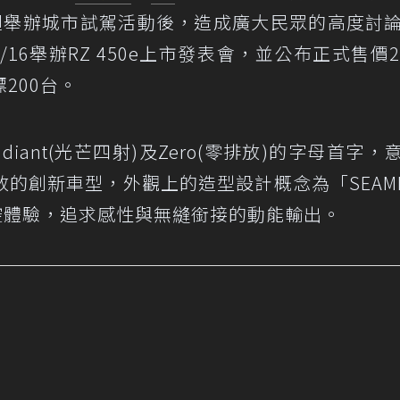
迴舉辦城市試駕活動後，造成廣大民眾的高度討
/16舉辦RZ 450e上市發表會，並公布正式售價2
200台。
iant(光芒四射)及Zero(零排放)的字母首字，
的創新車型，外觀上的造型設計概念為「SEAML
操控體驗，追求感性與無縫銜接的動能輸出。