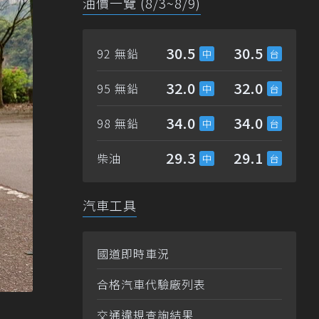
油價一覽 (8/3~8/9)
30.5
30.5
92 無鉛
32.0
32.0
95 無鉛
34.0
34.0
98 無鉛
29.3
29.1
柴油
汽車工具
國道即時車況
合格汽車代驗廠列表
交通違規查詢結果