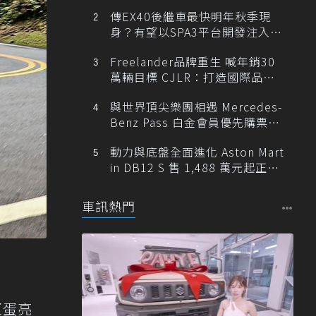
傳EX40後繼車最快明年秋季現
身？有望以SPA3平台開發注入80
0V動力
Freelander品牌重生 喊年銷30
萬輛目標 CJLR：打造國際品牌
半數銷量來自全球！
與世界頂尖樂團相遇 Mercedes-
Benz Pass 白金會員優先購票維
也納愛樂
動力與底盤全面進化 Aston Mart
in DB12 S 售 1,488 萬元起正式
登台
車訊熱門
巨蛋亮