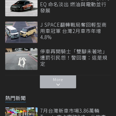
EQ 命名淡出 燃油與電動並行
發展
J SPACE翻轉戰局奪回輕型商
用車冠軍 台灣2月車市年增
4.8%
停車再開騎士「雙腳未著地」
遭罰引民怨！警回覆：這是規
定
More
熱門新聞
7月台灣新車市場3.86萬輛