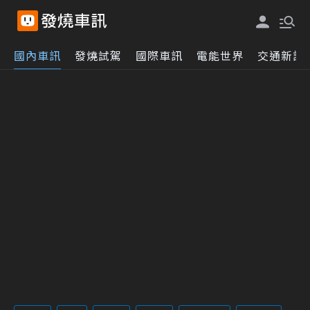
國內車訊
發燒試駕
國際車訊
電能世界
交通新訊