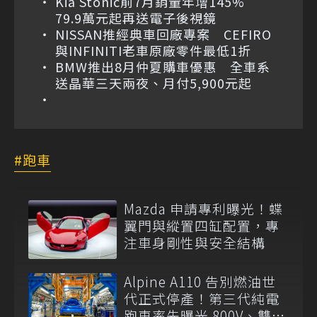
Kia Stonic前7月銷量年增145%
79.9萬元起再送電子後視鏡
NISSAN推經典車回廠專案 CEFIRO
與INFINITI老車原廠零件最低1折
BMW推出8月仲夏購車優惠 全車系
送晶華三天兩夜、月付5,900元起
跑車
Mazda 申請專利曝光！蝶
翼門與縱置四缸配置，專
注車身剛性與安全結構
Alpine A110 告別燃油世
代正式停產！第三代純電
跑車率先曝光 800V、雙後