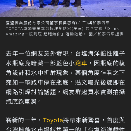
臺鹽實業股份有限公司董事長吳容輝(右三)與和泰汽車
TOYOTA車輛營業本部協理劉傳宏(左三) 共同宣布「Drink
Amazing一瓶到底 超跑給你」活動啟動。 圖／和泰汽車提供
去年一位網友意外發現，台塩海洋鹼性離子
水瓶底竟暗藏一部藍色小
跑車
，因瓶底的稜
角設計和水中折射現象，某個角度乍看之下
宛如一輛跑車停在瓶底，貼文曝光後旋即在
網路引爆討論話題，網友群起買水實測拍攝
瓶底跑車照。
嶄新的一年，
Toyota
將帶來新驚喜，首度與
台灣機能水市場銷售第一的「台塩海洋鹼性