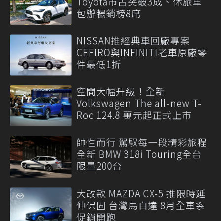
Toyota市占突破3成、休旅車
包辦暢銷榜8席
NISSAN推經典車回廠專案
CEFIRO與INFINITI老車原廠零
件最低1折
空間大幅升級！全新
Volkswagen The all-new T-
Roc 124.8 萬元起正式上市
帥性而行 駕馭每一段精彩旅程
全新 BMW 318i Touring全台
限量200台
大改款 MAZDA CX-5 推限時延
伸保固 台灣馬自達 8月全車系
促銷開跑