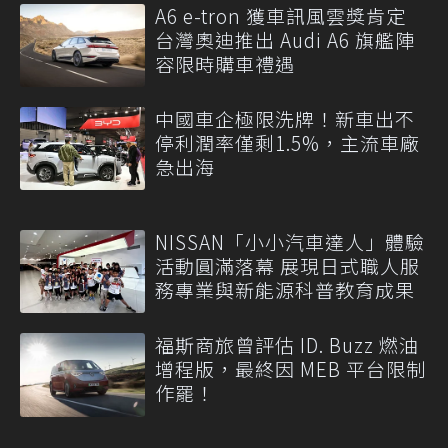
A6 e-tron 獲車訊風雲獎肯定
台灣奧迪推出 Audi A6 旗艦陣
容限時購車禮遇
中國車企極限洗牌！新車出不
停利潤率僅剩1.5%，主流車廠
急出海
NISSAN「小小汽車達人」體驗
活動圓滿落幕 展現日式職人服
務專業與新能源科普教育成果
福斯商旅曾評估 ID. Buzz 燃油
增程版，最終因 MEB 平台限制
作罷！