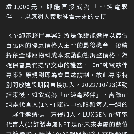
繳1,000元，即能直接成為「n⁷純電夥
伴」，以感謝大家對純電未來的支持。
《n⁷純電夥伴專案》將是保證能選擇以最低
百萬內的優惠價格入主n⁷的最後機會，後續
將依全球原物料成本波動動態調整價格。為
確保會員們提早交車的權益，《n⁷純電夥伴
專案》原規劃即為會員邀請制，故此專案特
別開放這段期間直接加入，2022/10/23活動
結束後，如欲成為「n⁷純電夥伴」，需憑n⁷
純電代言人(1NFT賦能中的限額每人一組的
「夥伴邀請碼」方得加入。LUXGEN n⁷純電
代言人(1)訂製專屬NFT是n⁷未來專屬的數位
車籍憑證，預計10/20起開放登入官網領取