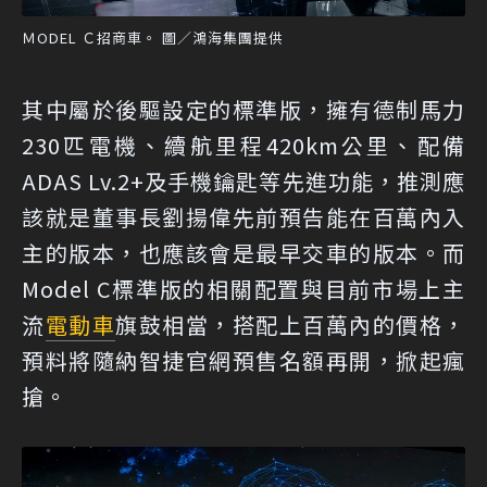
ＭODEL Ｃ招商車。 圖／鴻海集團提供
其中屬於後驅設定的標準版，擁有德制馬力
230匹電機、續航里程420km公里、配備
ADAS Lv.2+及手機鑰匙等先進功能，推測應
該就是董事長劉揚偉先前預告能在百萬內入
主的版本，也應該會是最早交車的版本。而
Model C標準版的相關配置與目前市場上主
流
電動車
旗鼓相當，搭配上百萬內的價格，
預料將隨納智捷官網預售名額再開，掀起瘋
搶。