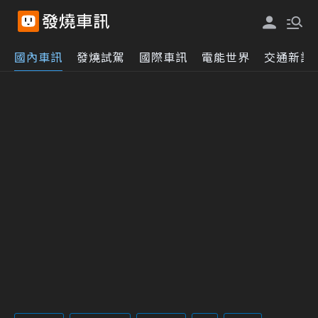
國內車訊
發燒試駕
國際車訊
電能世界
交通新訊