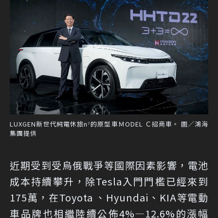
LUXGEN新世代純電休旅n⁷的原型車ＭODEL Ｃ招商車。 圖／鴻海
集團提供
近期受到受烏俄戰爭等國際因素影響，電池
成本持續攀升，除Tesla入門門檻已經來到
175萬，在Toyota 、Hyundai、KIA等電動
車品牌也相繼陸續公佈4%—12.6%的漲幅