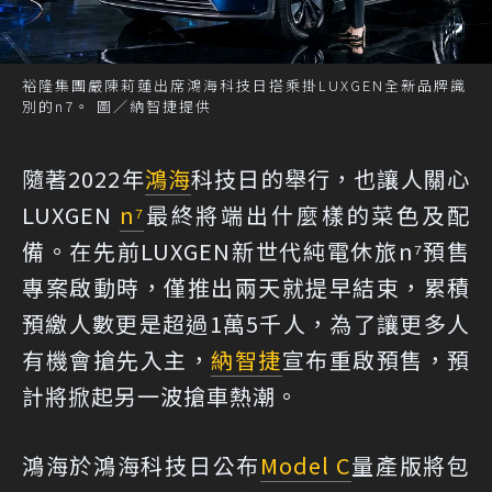
裕隆集團嚴陳莉蓮出席鴻海科技日搭乘掛LUXGEN全新品牌識
別的n7。 圖／納智捷提供
隨著2022年
鴻海
科技日的舉行，也讓人關心
LUXGEN
n⁷
最終將端出什麼樣的菜色及配
備。在先前LUXGEN新世代純電休旅n⁷預售
專案啟動時，僅推出兩天就提早結束，累積
預繳人數更是超過1萬5千人，為了讓更多人
有機會搶先入主，
納智捷
宣布重啟預售，預
計將掀起另一波搶車熱潮。
鴻海於鴻海科技日公布
Model C
量產版將包