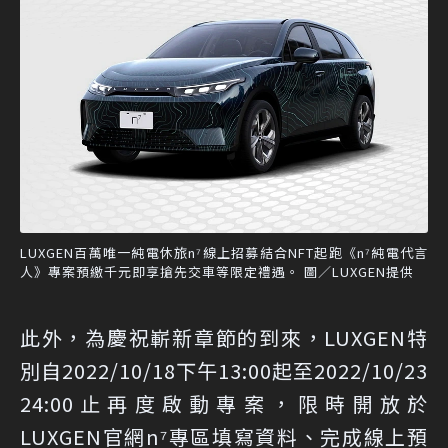
LUXGEN百萬唯一純電休旅n⁷線上招募結合NFT起跑《n⁷純電代言
人》專案預繳千元即享搶先交車等限定禮遇。 圖／LUXGEN提供
此外，為慶祝嶄新章節的到來，LUXGEN特
別自2022/10/18下午13:00起至2022/10/23
24:00止再度啟動專案，限時開放於
LUXGEN官網n⁷專區填寫資料、完成線上預