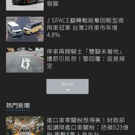
發展
J SPACE翻轉戰局奪回輕型商
用車冠軍 台灣2月車市年增
4.8%
停車再開騎士「雙腳未著地」
遭罰引民怨！警回覆：這是規
定
More
熱門新聞
進口車零關稅想得美！財政部
拒調降進口車關稅：恐損523億
稅 衝擊8萬人員生計