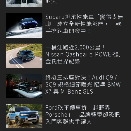
消失
Subaru坦承性能車「變得太無
聊」成立全新性能部門，三款
手排跑車開發中！
一桶油跑近2,000公里！
Nissan Qashqai e-POWER創
金氏世界紀錄
終極三排座對決！Audi Q9 /
SQ9 規格細節曝光 瞄準 BMW
X7 與 M-Benz GLS
Ford砍平價車拚「越野界
Porsche」 品牌轉型卻恐把
入門客群拱手讓人