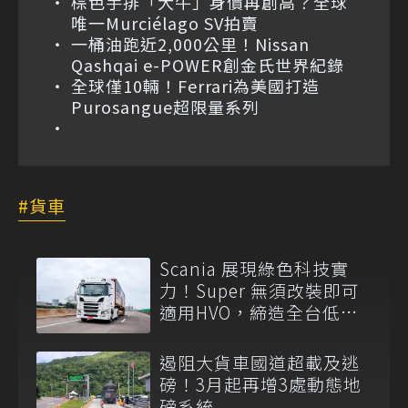
棕色手排「大牛」身價再創高？全球
唯一Murciélago SV拍賣
一桶油跑近2,000公里！Nissan
Qashqai e-POWER創金氏世界紀錄
全球僅10輛！Ferrari為美國打造
Purosangue超限量系列
貨車
Scania 展現綠色科技實
力！Super 無須改裝即可
適用HVO，締造全台低碳
運輸首例
遏阻大貨車國道超載及逃
磅！3月起再增3處動態地
磅系統