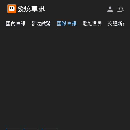
國內車訊
發燒試駕
國際車訊
電能世界
交通新訊