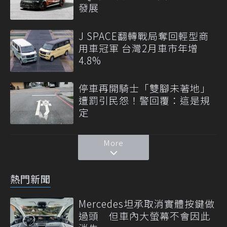
發展
J SPACE翻轉戰局奪回輕型商
用車冠軍 台灣2月車市年增
4.8%
停車再開騎士「雙腳未著地」
遭罰引民怨！警回覆：這是規
定
More
熱門新聞
Mercedes坦承取消實體按鍵做
過頭 但車內大螢幕不會因此