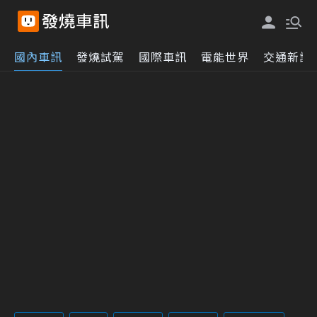
國內車訊
發燒試駕
國際車訊
電能世界
交通新訊