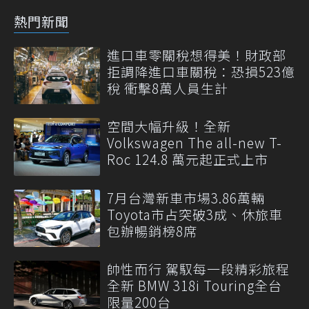
熱門新聞
進口車零關稅想得美！財政部
拒調降進口車關稅：恐損523億
稅 衝擊8萬人員生計
空間大幅升級！全新
Volkswagen The all-new T-
Roc 124.8 萬元起正式上市
7月台灣新車市場3.86萬輛
Toyota市占突破3成、休旅車
包辦暢銷榜8席
帥性而行 駕馭每一段精彩旅程
全新 BMW 318i Touring全台
限量200台