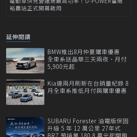
電動車快充營運商最高功率！U-POWER臺南
裕農站正式開幕啟用
延伸閱讀
BMW推出8月仲夏購車優惠
全車系送晶華三天兩夜、月付
5,900元起
Kia連兩月刷新在台銷量紀錄 8
月全車系推低月付與購車優惠
SUBARU Forester 油電版保固
升級 5 年 12 萬公里 27年式
BRZ 預接單 180.8 萬元起開跑