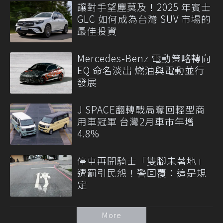
讓對手望塵莫及！2025 年賓士
GLC 如何成為台灣 SUV 市場的
最佳投資
Mercedes-Benz 電動策略轉向
EQ 命名淡出 燃油與電動並行
發展
J SPACE翻轉戰局奪回輕型商
用車冠軍 台灣2月車市年增
4.8%
停車再開騎士「雙腳未著地」
遭罰引民怨！警回覆：這是規
定
More