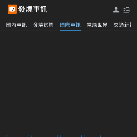
國內車訊
發燒試駕
國際車訊
電能世界
交通新訊