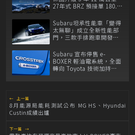
27年式 BRZ 預接單 180.8
萬元起開跑
Subaru坦承性能車「變得
太無聊」成立全新性能部
門，三款手排跑車開發
中！
Subaru 宣布停售 e-
BOXER 輕油電系統，全面
轉向 Toyota 技術加持
S:HEV 油電科技！
←
上一篇
8月能源局能耗測試公布 MG HS、Hyundai
Custin成績出爐
下一篇
→