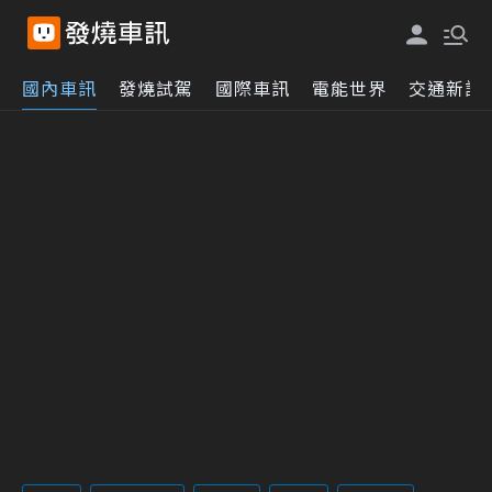
國內車訊
發燒試駕
國際車訊
電能世界
交通新訊