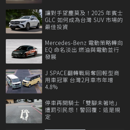
讓對手望塵莫及！2025 年賓士
GLC 如何成為台灣 SUV 市場的
最佳投資
Mercedes-Benz 電動策略轉向
EQ 命名淡出 燃油與電動並行
發展
J SPACE翻轉戰局奪回輕型商
用車冠軍 台灣2月車市年增
4.8%
停車再開騎士「雙腳未著地」
遭罰引民怨！警回覆：這是規
定