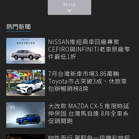
More
熱門新聞
NISSAN推經典車回廠專案
CEFIRO與INFINITI老車原廠零
件最低1折
7月台灣新車市場3.86萬輛
Toyota市占突破3成、休旅車
包辦暢銷榜8席
大改款 MAZDA CX-5 推限時延
伸保固 台灣馬自達 8月全車系
促銷開跑
帥性而行 駕馭每一段精彩旅程