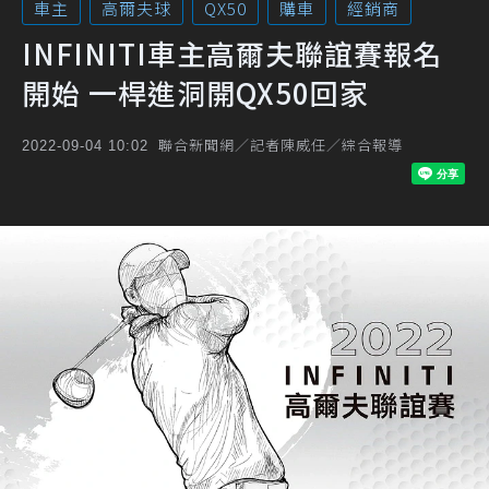
車主
高爾夫球
QX50
購車
經銷商
INFINITI車主高爾夫聯誼賽報名
開始 一桿進洞開QX50回家
聯合新聞網／記者陳威任／綜合報導
2022-09-04 10:02