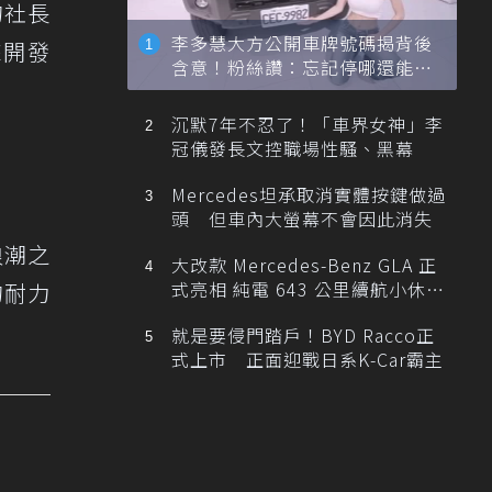
的社長
李多慧大方公開車牌號碼揭背後
來開發
含意！粉絲讚：忘記停哪還能幫
。
忙找車
沉默7年不忍了！「車界女神」李
冠儀發長文控職場性騷、黑幕
Mercedes坦承取消實體按鍵做過
頭 但車內大螢幕不會因此消失
浪潮之
大改款 Mercedes-Benz GLA 正
式亮相 純電 643 公里續航小休
的耐力
旅！
就是要侵門踏戶！BYD Racco正
式上市 正面迎戰日系K-Car霸主