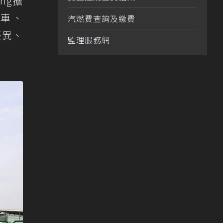
ng擔
賽車、
汽燃費查詢及繳費
優異、
監理服務網