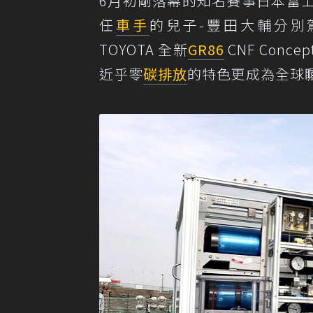
6月初剛落幕的知名賽事日本富
任
車手
的兒子-豐田大輔分別駕駛T
TOYOTA 全新
GR86
CNF Co
近乎零
碳排放
的特色更成為全球