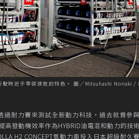
碳排放的特色。 圖／Mitsuhashi Noriaki / N
一次透過耐力賽來測試全新動力科技，過去就曾參
提高發動機效率作為HYBRID油電混和動力的技
OLLA H2 CONCEPT氫動力車投入日本超級耐久