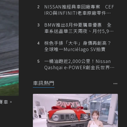
NISSAN推經典車回廠專案 CEF
IRO與INFINITI老車原廠零件最
低1折
BMW推出8月仲夏購車優惠 全
車系送晶華三天兩夜、月付5,900
元起
棕色手排「大牛」身價再創高？
全球唯一Murciélago SV拍賣
一桶油跑近2,000公里！Nissan
Qashqai e-POWER創金氏世界紀
錄
車訊熱門
力賽車。