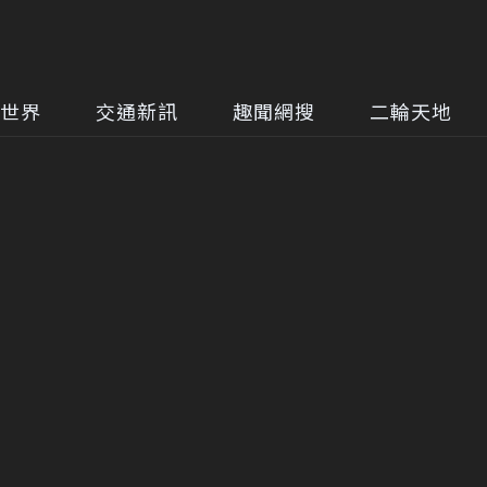
世界
交通新訊
趣聞網搜
二輪天地