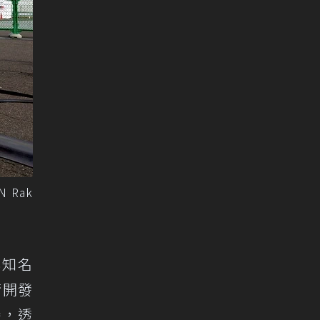
 Rak
與知名
術開發
賽，透