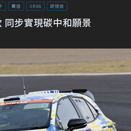
手
賽道
GR86
碳排放
款 同步實現碳中和願景