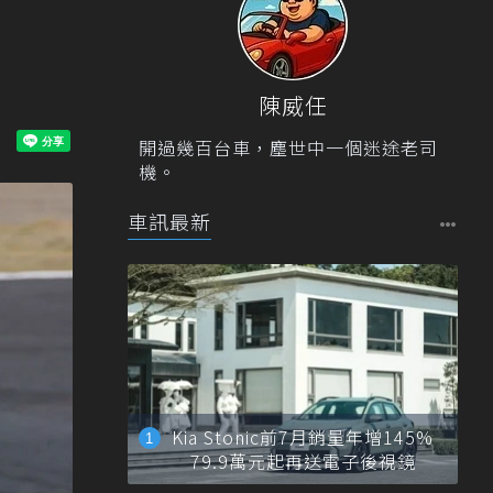
陳威任
開過幾百台車，塵世中一個迷途老司
機。
車訊最新
Kia Stonic前7月銷量年增145%
79.9萬元起再送電子後視鏡