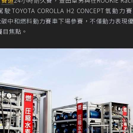
士
賽道
24小時耐久賽，豐田章男與在ROOKIE Raci
OYOTA COROLLA H2 CONCEPT氫動力
ncept碳中和燃料動力賽車下場參賽，不僅動力表現
矚目焦點。