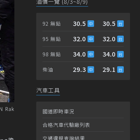
油價一覽 (8/3~8/9)
30.5
30.5
92 無鉛
32.0
32.0
95 無鉛
34.0
34.0
98 無鉛
29.3
29.1
柴油
汽車工具
N Rak
國道即時車況
合格汽車代驗廠列表
交通違規查詢結果