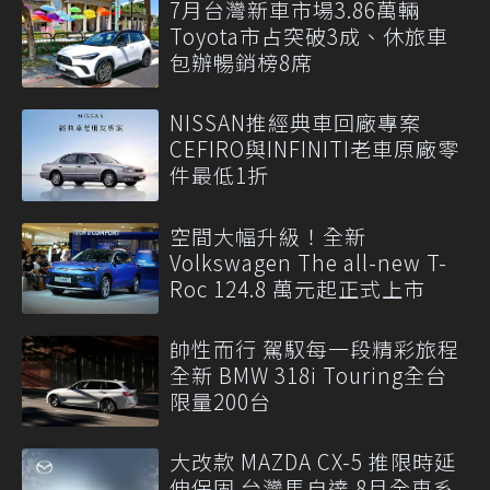
7月台灣新車市場3.86萬輛
Toyota市占突破3成、休旅車
包辦暢銷榜8席
NISSAN推經典車回廠專案
CEFIRO與INFINITI老車原廠零
件最低1折
空間大幅升級！全新
Volkswagen The all-new T-
Roc 124.8 萬元起正式上市
帥性而行 駕馭每一段精彩旅程
全新 BMW 318i Touring全台
限量200台
大改款 MAZDA CX-5 推限時延
伸保固 台灣馬自達 8月全車系