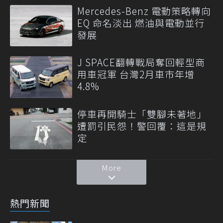
Mercedes-Benz 電動策略轉向
EQ 命名淡出 燃油與電動並行
發展
J SPACE翻轉戰局奪回輕型商
用車冠軍 台灣2月車市年增
4.8%
停車再開騎士「雙腳未著地」
遭罰引民怨！警回覆：這是規
定
More
熱門新聞