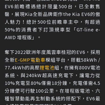
EV6前瞻禮遇總計限量500台，已全數售
罄，展現Kia全新品牌鉅作the Kia EV6的傲
人魅力！總計500位前瞻車主中，有超過
50%的消費者下訂頂規車型「GT-line e-
AWD 增程版」。
奪下2022歐洲年度風雲車桂冠的EV6，採用
全新
E-GMP
電動車
模組平台，搭載58kWh /
77.4kWh的高壓
鋰電池
組，在擁有800V電池
系統、與240kW超高速充電下，讓電力從
10%充電至80%僅需18分鐘，充電僅需4.5
分鐘便可行駛100公里。在增程版電池、六
種智慧動能再生制動系統的搭配下，EV6最