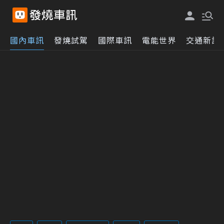
國內車訊
發燒試駕
國際車訊
電能世界
交通新訊