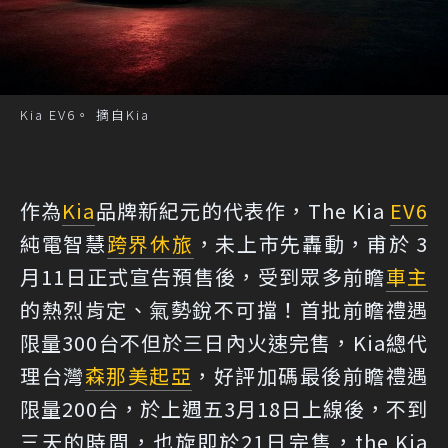
Kia EV6。 摘自Kia
作為
Kia
品牌新紀元的代表作，The Kia
EV6
純電智慧
跨界休旅
，未上市先轟動，甫於 3
月11日正式宣告預售後，受到眾多前瞻
車主
的熱烈肯定、氣勢銳不可擋！首批前瞻禮遇
限量300台不但於三日內火速完售，Kia總代
理台灣
森那美起亞
，好評加碼最後前瞻禮遇
限量200台，於上週五3月18日上線後，不到
三天的時間，也旋即於21日完售，the Kia