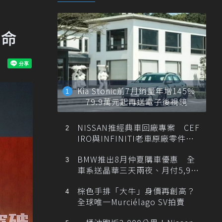
革命
Kia Stonic前7月銷量年增145%
79.9萬元起再送電子後視鏡
NISSAN推經典車回廠專案 CEF
IRO與INFINITI老車原廠零件最
低1折
BMW推出8月仲夏購車優惠 全
車系送晶華三天兩夜、月付5,900
元起
棕色手排「大牛」身價再創高？
全球唯一Murciélago SV拍賣