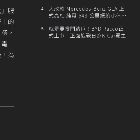
大改款 Mercedes-Benz GLA 正
電」服
式亮相 純電 643 公里續航小休
騎士的
旅！
就是要侵門踏戶！BYD Racco正
服務，
式上市 正面迎戰日系K-Car霸主
換電」
擾，為