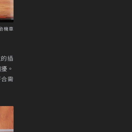
動機車
電的插
困擾。
符合需