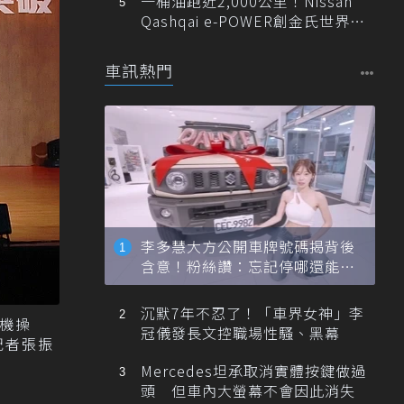
一桶油跑近2,000公里！Nissan
Qashqai e-POWER創金氏世界紀
錄
車訊熱門
李多慧大方公開車牌號碼揭背後
含意！粉絲讚：忘記停哪還能幫
忙找車
沉默7年不忍了！「車界女神」李
手機操
冠儀發長文控職場性騷、黑幕
記者張振
Mercedes坦承取消實體按鍵做過
頭 但車內大螢幕不會因此消失