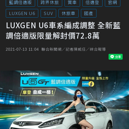
藍調倍適版
跨界休旅
賞車
倍適登
官網
LUXGEN U6
SUV
休旅車
國產
LUXGEN U6車系編成調整 全新藍
調倍適版限量解封價72.8萬
聯合新聞網／記者陳威任／綜合報導
2021-07-13 11:04