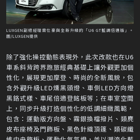
LUXGEN副總經理曾仕豪與全新升級的「U6 GT藍調倍適版」。
圖/LUXGEN提供
除了強化操控動態表現外，此次改款也在U6
車系斜背跨界跑旅經典基礎上讓外觀更加個
性化，展現更加摩登、時尚的全新風貌，包
含外觀升級LED燻黑頭燈、車側LED方向燈
黑鉻式樣、車尾倍適登銘板等；在車室空間
上，同步升級打造個性化的低調細緻風範，
包含：運動版方向盤、霧銀換檔撥片、類麂
皮布座椅及門飾板、黑色針織頂篷、類碳纖
維中央飾板、運動化氣氛燈，並以潮流化藍