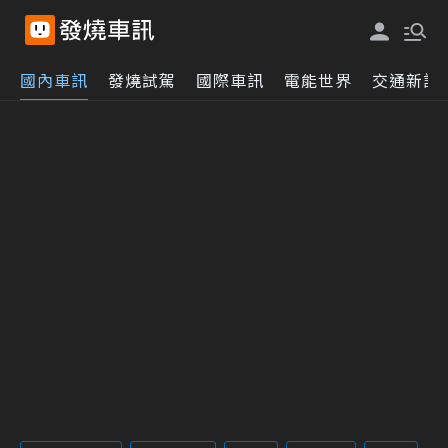
國內車訊
發燒試駕
國際車訊
電能世界
交通新訊