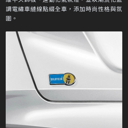
調電繡車縫線點綴全車，添加時尚性格與氛
圍。