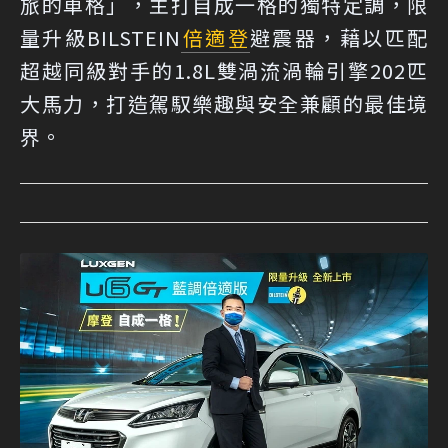
旅的車格」，主打自成一格的獨特定調，限
量升級BILSTEIN
倍適登
避震器，藉以匹配
超越同級對手的1.8L雙渦流渦輪引擎202匹
大馬力，打造駕馭樂趣與安全兼顧的最佳境
界。