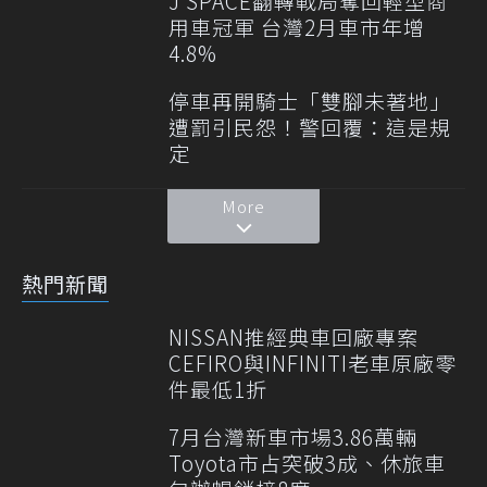
J SPACE翻轉戰局奪回輕型商
用車冠軍 台灣2月車市年增
4.8%
停車再開騎士「雙腳未著地」
遭罰引民怨！警回覆：這是規
定
More
熱門新聞
NISSAN推經典車回廠專案
CEFIRO與INFINITI老車原廠零
件最低1折
7月台灣新車市場3.86萬輛
Toyota市占突破3成、休旅車