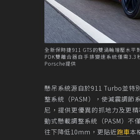
全新保時捷911 GTS的雙渦輪增壓水平
PDK雙離合器自手排變速系統僅需3.3秒
Porsche提供
懸吊系統源自於911 Turbo
整系統（PASM），使減震調
尼，提供更優異的抓地力及更精準的
動式懸載調整系統（PASM）
往下降低10mm，更貼近
跑車
本