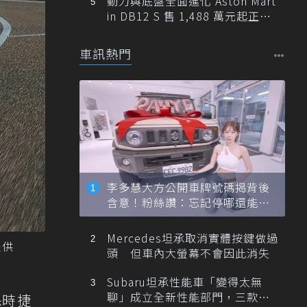
動力與底盤全面進化 Aston Mart
in DB12 S 售 1,488 萬元起正式
登台
車訊熱門
李多慧大方公開車牌號碼揭背後
含意！粉絲讚：忘記停哪還能幫
忙找車
Mercedes坦承取消實體按鍵做過
提供
頭 但車內大螢幕不會因此消失
Subaru坦承性能車「變得太無
聊」成立全新性能部門，三款手
保時捷