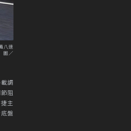
配備八速
。 圖／
懸載調
調節阻
時捷主
身底盤