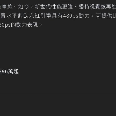
GTS車款。如今，新世代性能更強、獨特視覺感再
置水平對臥六缸引擎具有480ps動力，可提供
上30ps的動力表現。
】
t：896萬起