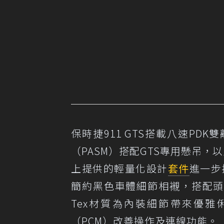
保時捷911 GTS搭載八速P
（PASM）搭配GTS專用懸吊，以
上提供的輕量化設計
套件
進一步
簡約黑色車體細節相襯，搭配頭
Tex材質為內裝細節帶來優
（PCM）改善操作及連線功能。