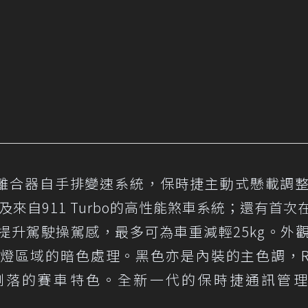
DK雙離合器自手排變速系統，保時捷主動式懸載調
及來自911 Turbo的高性能煞車系統；還有首次在
提升駕駛操駕感，最多可為車重減輕25kg。外
燈區域的暗色處理。黑色亦是內裝的主色調，Ra
雅俐落的賽車特色。全新一代的保時捷通訊管