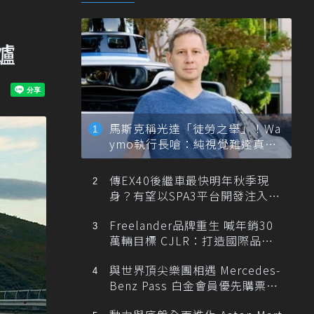
爐
馬斯克稱光達「徒勞之舉」！Wa
ymo執行長嗆：純視覺難達真正
自動駕駛
傳EX40後繼車最快明年秋季現
身？有望以SPA3平台開發注入80
0V動力
Freelander品牌重生 喊年銷30
萬輛目標 CJLR：打造國際品牌
半數銷量來自全球！
與世界頂尖樂團相遇 Mercedes-
Benz Pass 白金會員優先購票維
也納愛樂