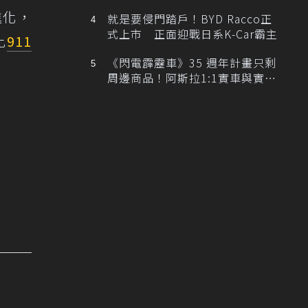
排跑車開發中！
進化，
就是要侵門踏戶！BYD Racco正
式上市 正面迎戰日系K-Car霸主
比
911
《閃電霹靂車》35 週年計畫只剩
周邊商品！阿斯拉1:1實車與實體
展覽雙雙喊卡