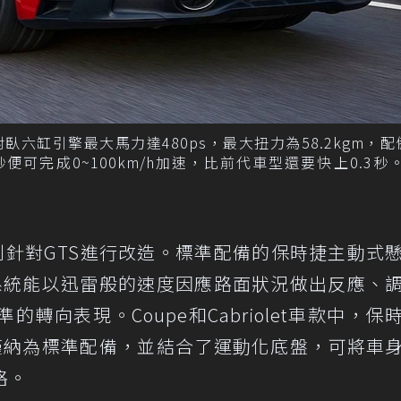
對臥六缸引擎最大馬力達480ps，最大扭力為58.2kgm，
便可完成0~100km/h加速，比前代車型還要快上0.3秒
並特別針對GTS進行改造。標準配備的保時捷主動式
節系統能以迅雷般的速度因應路面狀況做出反應、
轉向表現。Coupe和Cabriolet車款中，保
不僅納為標準配備，並結合了運動化底盤，可將車
格。